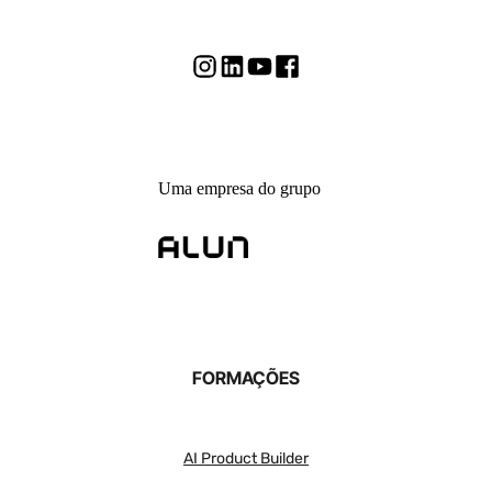
Os Bootcamps são programas de curta duração, síncronos,
projetados para aprofundar habilidades específicas de forma prática
e interativa. Eles combinam o conhecimento do especialista com a
colaboração ativa entre os participantes, proporcionando uma
experiência de aprendizado imersiva.
Uma empresa do grupo
FORMAÇÕES
AI Product Builder