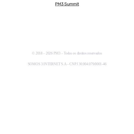
PM3 Summit
© 2018 – 2026 PM3 – Todos os direitos reservados
SOMOS 3 INTERNET S.A – CNPJ 30.904.079/0001-46