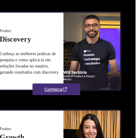
Product
Discovery
Conheça as melhores práticas de
pesquisa e como aplicá-la em
soluções focadas no usuário,
gerando resultados com discovery.
Conheça
Product
Growth