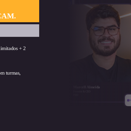
ÇAM.
imitados + 2
om turmas,
Marcell Almeida
Maria Alice He
Founder & CEO
HR Business Partner
PM3
unico IDtech