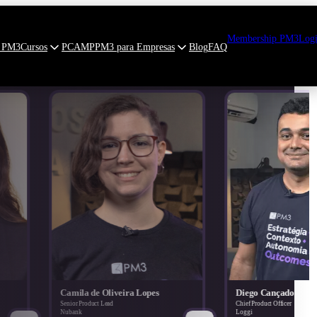
Membership PM3
Log
 PM3
Cursos
PCAMP
PM3 para Empresas
Blog
FAQ
e Oliveira Lopes
Diego Cançado
ct Lead
Chief Product Officer
Loggi