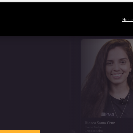
Home
Bianca Santa Cruz
Camila d
Head of Product
Senior Produ
Grupo Boticário
Nubank