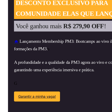
DESCONTO EXCLUSIVO PARA
COMUNIDADE ELAS QUE LAN
Você ganhou mais
R$ 279,90
OFF
!
🔥
Lançamento Membership PM3: Bootcamps ao vivo il
formações da PM3.
s
A profundidade e a qualidade da PM3 agora ao vivo e c
garantindo uma experiência imersiva e prática.
Javier Dolagaray
Co-Founder & CMO
By Aliens Limited
G
Garantir a minha vaga!