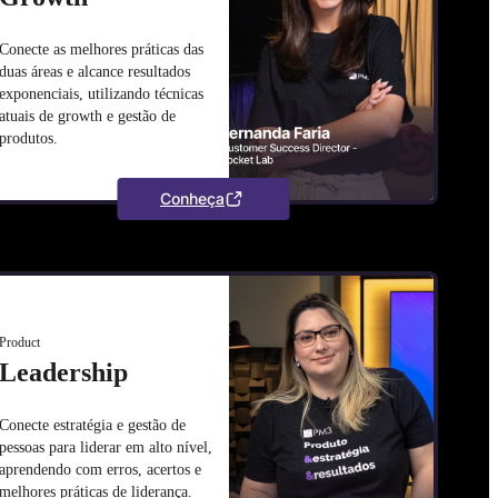
Conecte as melhores práticas das
duas áreas e alcance resultados
exponenciais, utilizando técnicas
atuais de growth e gestão de
produtos.
Conheça
Product
Leadership
Conecte estratégia e gestão de
pessoas para liderar em alto nível,
aprendendo com erros, acertos e
melhores práticas de liderança.