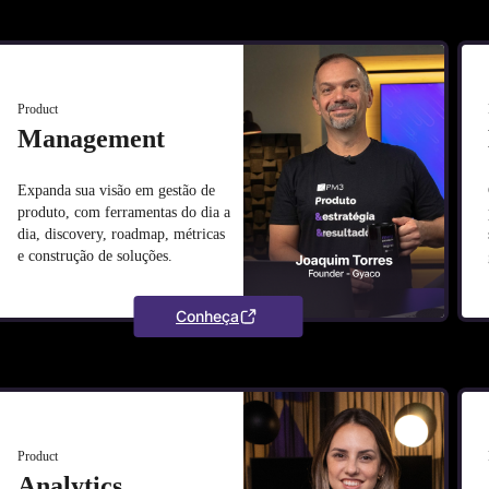
Product
Management
Expanda sua visão em gestão de
produto, com ferramentas do dia a
dia, discovery, roadmap, métricas
e construção de soluções.
Conheça
Product
Analytics