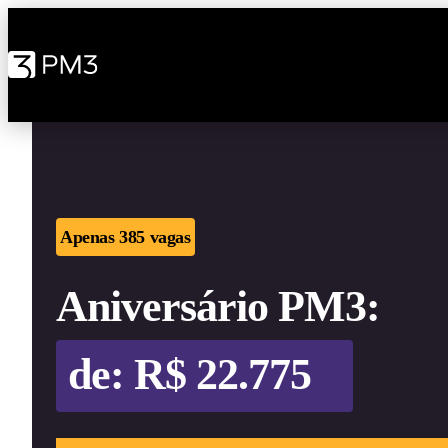
Pular
para
o
conteúdo
Apenas 385 vagas
Aniversário PM3:
de: R$
André Nery
Founder & CEO
Alpha