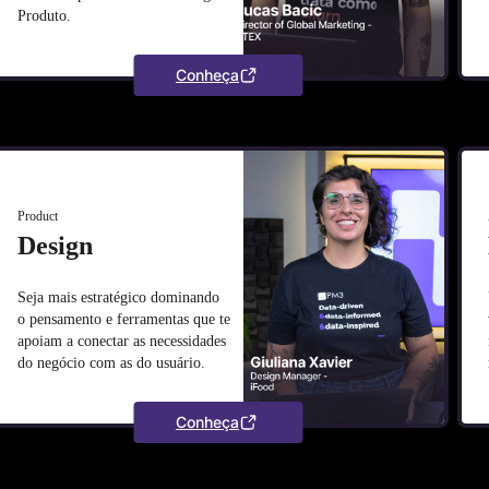
Produto.
Conheça
Product
Design
Seja mais estratégico dominando
o pensamento e ferramentas que te
apoiam a conectar as necessidades
do negócio com as do usuário.
Conheça