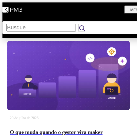
ME
Pesquisar
29 de julho de 2026
O que muda quando o gestor vira maker