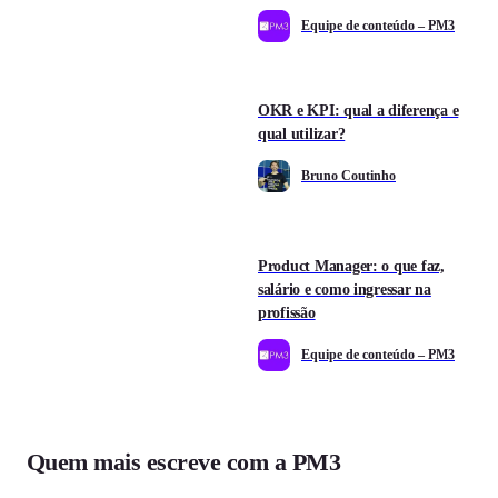
Equipe de conteúdo – PM3
OKR e KPI: qual a diferença e
qual utilizar?
Bruno Coutinho
Product Manager: o que faz,
salário e como ingressar na
profissão
Equipe de conteúdo – PM3
Quem mais escreve com a PM3