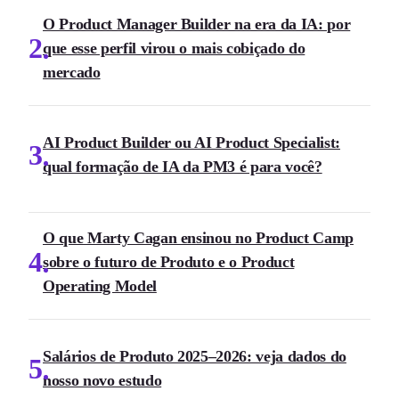
O Product Manager Builder na era da IA: por
2
que esse perfil virou o mais cobiçado do
mercado
AI Product Builder ou AI Product Specialist:
3
qual formação de IA da PM3 é para você?
O que Marty Cagan ensinou no Product Camp
4
sobre o futuro de Produto e o Product
Operating Model
Salários de Produto 2025–2026: veja dados do
5
nosso novo estudo