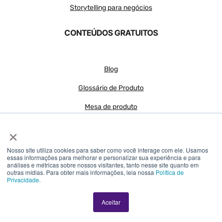
Storytelling para negócios
CONTEÚDOS GRATUITOS
Blog
Glossário de Produto
Mesa de produto
×
Podcasts da área de Produto
Kit de ferramentas para Produtos Digitais
Nosso site utiliza cookies para saber como você interage com ele. Usamos
essas informações para melhorar e personalizar sua experiência e para
Panorama do Mercado de Produto
análises e métricas sobre nossos visitantes, tanto nesse site quanto em
outras mídias. Para obter mais informações, leia nossa
Política de
Privacidade.
RECONHECIMENTOS
Top 100 Edtechs LATAM 2024
Aceitar
Top 100 Edtechs LATAM
2023