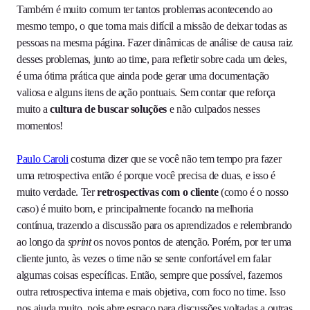
Também é muito comum ter tantos problemas acontecendo ao
mesmo tempo, o que torna mais difícil a missão de deixar todas as
pessoas na mesma página. Fazer dinâmicas de análise de causa raiz
desses problemas, junto ao time, para refletir sobre cada um deles,
é uma ótima prática que ainda pode gerar uma documentação
valiosa e alguns itens de ação pontuais. Sem contar que reforça
muito a
cultura de buscar soluções
e não culpados nesses
momentos!
Paulo Caroli
costuma dizer que se você não tem tempo pra fazer
uma retrospectiva então é porque você precisa de duas, e isso é
muito verdade. Ter
retrospectivas com o cliente
(como é o nosso
caso) é muito bom, e principalmente focando na melhoria
contínua, trazendo a discussão para os aprendizados e relembrando
ao longo da
sprint
os novos pontos de atenção. Porém, por ter uma
cliente junto, às vezes o time não se sente confortável em falar
algumas coisas específicas. Então, sempre que possível, fazemos
outra retrospectiva interna e mais objetiva, com foco no time. Isso
nos ajuda muito, pois abre espaço para discussões voltadas a outras