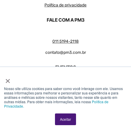
Política de privacidade
FALE COM A PM3
011 5194-2118
contato@pm3.com.br
EVENTOS
×
Nosso site utiliza cookies para saber como você interage com ele. Usamos
Product Camp
essas informações para melhorar e personalizar sua experiência e para
análises e métricas sobre nossos visitantes, tanto nesse site quanto em
PM3 Summit
outras mídias. Para obter mais informações, leia nossa
Política de
Privacidade.
Aceitar