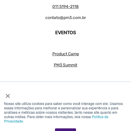
011 5194-2118
contato@pm3.com.br
EVENTOS
Product Camp
PM3 Summit
×
Nosso site utiliza cookies para saber como você interage com ele. Usamos
essas informações para melhorar e personalizar sua experiência e para
análises e métricas sobre nossos visitantes, tanto nesse site quanto em
© 2018 – 2026 PM3 – Todos os direitos reservados
outras mídias. Para obter mais informações, leia nossa
Política de
Privacidade.
SOMOS 3 INTERNET S.A – CNPJ 30.904.079/0001-46