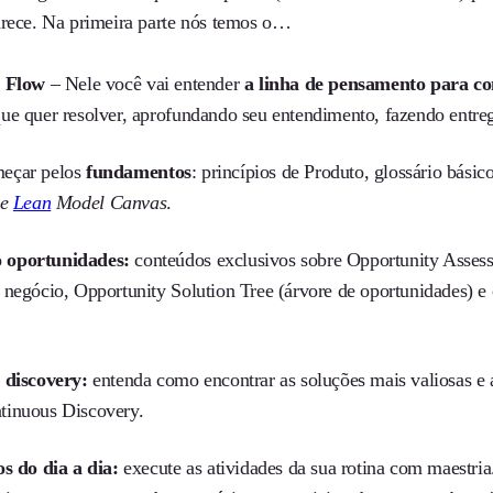
arece. Na primeira parte nós temos o…
 Flow
– Nele você vai entender
a linha de pensamento para co
ue quer resolver, aprofundando seu entendimento, fazendo entreg
eçar pelos
fundamentos
: princípios de Produto, glossário bási
 e
Lean
Model Canvas
.
oportunidades:
conteúdos exclusivos sobre Opportunity Asses
 negócio, Opportunity Solution Tree (árvore de oportunidades) e 
 discovery:
entenda como encontrar as soluções mais valiosas e 
tinuous Discovery.
os do dia a dia:
execute as atividades da sua rotina com maestria