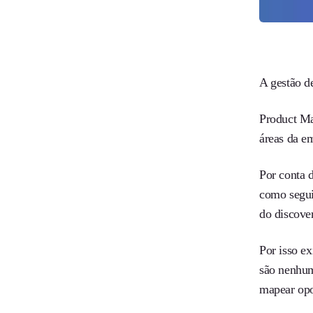
A gestão d
Product Ma
áreas da e
Por conta 
como segui
do discover
Por isso e
são nenhum
mapear opo