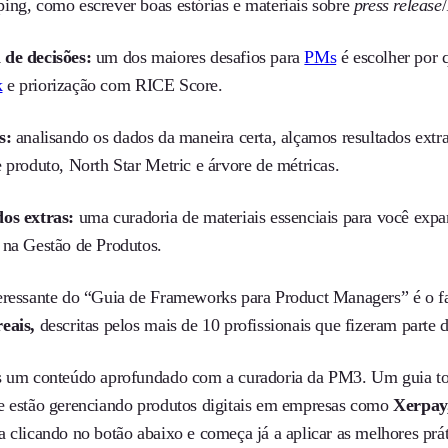
ing, como escrever boas estórias e materiais sobre
press release
 de decisões:
um dos maiores desafios para
PMs
é escolher por 
k
e priorização com RICE Score.
s:
analisando os dados da maneira certa, alçamos resultados extra
e produto, North Star Metric e árvore de métricas.
os extras:
uma curadoria de materiais essenciais para você expa
 na Gestão de Produtos.
eressante do “Guia de Frameworks para Product Managers” é o f
reais,
descritas pelos mais de 10 profissionais que fizeram parte 
s um conteúdo aprofundado com a curadoria da PM3. Um guia total
e estão gerenciando produtos digitais em empresas como
Xerpay
a clicando no botão abaixo e começa já a aplicar as melhores p