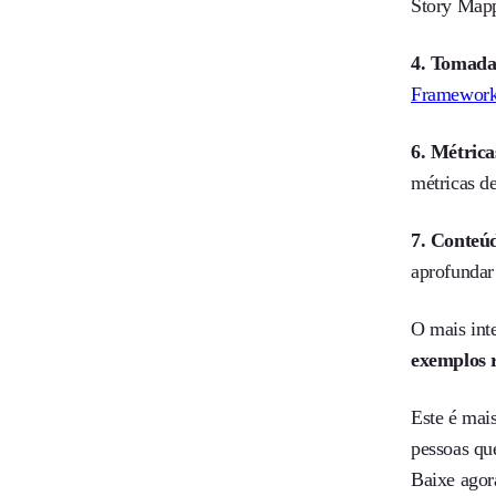
Story Mapp
4. Tomada
Framewor
6. Métrica
métricas d
7. Conteúd
aprofundar
O mais int
exemplos 
Este é mai
pessoas qu
Baixe agor