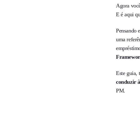
Agora você
E é aqui qu
Pensando
uma refer
empréstimo
Framewor
Este guia,
conduzir à
PM.