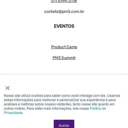
011 5194-2118
contato@pm3.com.br
EVENTOS
Product Camp
PM3 Summit
×
Nosso site utiliza cookies para saber como você interage com ele. Usamos
essas informações para melhorar e personalizar sua experiência e para
análises e métricas sobre nossos visitantes, tanto nesse site quanto em
© 2018 – 2026 PM3 – Todos os direitos reservados
outras mídias. Para obter mais informações, leia nossa
Política de
Privacidade.
SOMOS 3 INTERNET S.A – CNPJ 30.904.079/0001-46
Aceitar