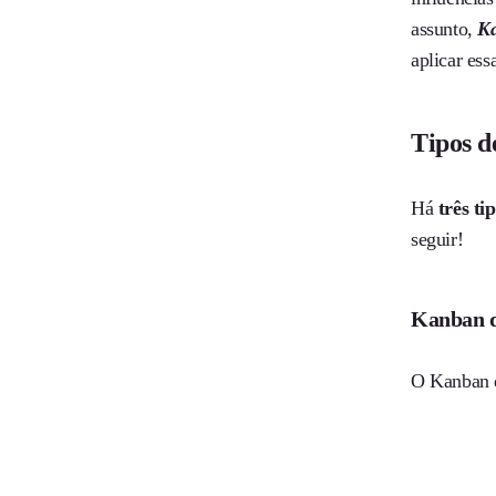
assunto,
Ka
aplicar es
Tipos 
Há
três ti
seguir!
Kanban d
O Kanban 