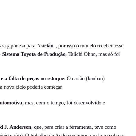
ra japonesa para “
cartão
“, por isso o modelo recebeu esse
o
Sistema Toyota de Produção
, Taiichi Ohno, mas só foi
 e a falta de peças no estoque
. O cartão (kanban)
um novo ciclo poderia começar.
automotiva
, mas, com o tempo, foi desenvolvido e
d J. Anderson
, que, para criar a ferramenta, teve como
inistração). O trabalho de Anderson gerou um livro sobre o