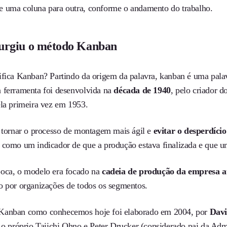
 uma coluna para outra, conforme o andamento do trabalho.
urgiu o método Kanban
ifica Kanban? Partindo da origem da palavra, kanban é uma palav
 ferramenta foi desenvolvida na
década de 1940
, pelo criador d
ela primeira vez em 1953.
a tornar o processo de montagem mais ágil e
evitar o desperdício
 como um indicador de que a produção estava finalizada e que 
oca, o modelo era focado na
cadeia de produção da empresa 
o por organizações de todos os segmentos.
Kanban como conhecemos hoje foi elaborado em 2004, por
Davi
s o próprio Taiichi Ohno e Peter Drucker (considerado pai da Adm