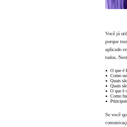
Você já uti
porque traz
aplicado e
todos. Nest
O que é
Como sur
Quais sã
Quais são
O que é 
Como fun
Principa
Se você qu
comunicaçã