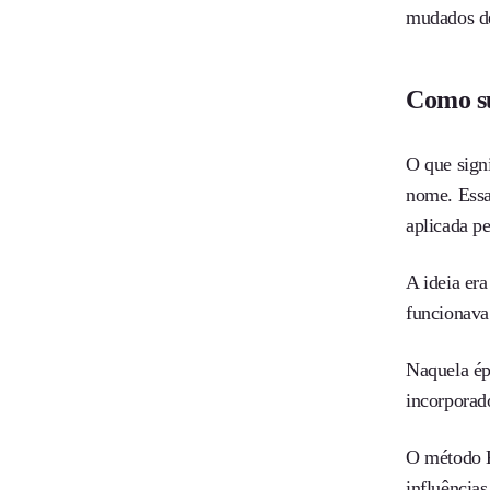
mudados de
Como s
O que sign
nome. Essa
aplicada p
A ideia er
funcionava
Naquela ép
incorporad
O método 
influência