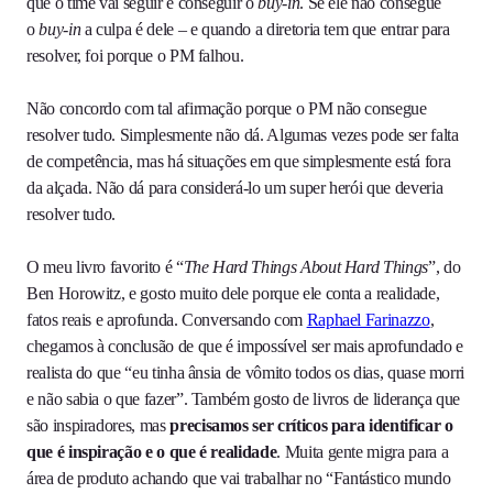
que o time vai seguir e conseguir o
buy-in
. Se ele não consegue
o
buy-in
a culpa é dele – e quando a diretoria tem que entrar para
resolver, foi porque o PM falhou.
Não concordo com tal afirmação porque o PM não consegue
resolver tudo. Simplesmente não dá. Algumas vezes pode ser falta
de competência, mas há situações em que simplesmente está fora
da alçada. Não dá para considerá-lo um super herói que deveria
resolver tudo.
O meu livro favorito é “
The Hard Things About Hard Things
”, do
Ben Horowitz, e gosto muito dele porque ele conta a realidade,
fatos reais e aprofunda. Conversando com
Raphael Farinazzo
,
chegamos à conclusão de que é impossível ser mais aprofundado e
realista do que “eu tinha ânsia de vômito todos os dias, quase morri
e não sabia o que fazer”. Também gosto de livros de liderança que
são inspiradores, mas
precisamos ser críticos para identificar o
que é inspiração e o que é realidade
. Muita gente migra para a
área de produto achando que vai trabalhar no “Fantástico mundo