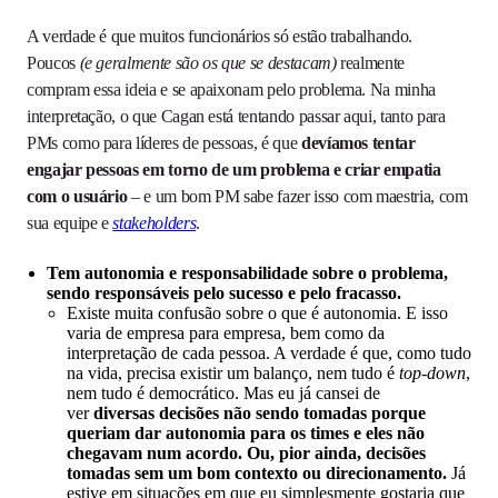
A verdade é que muitos funcionários só estão trabalhando.
Poucos
(e geralmente são os que se destacam)
realmente
compram essa ideia e se apaixonam pelo problema. Na minha
interpretação, o que Cagan está tentando passar aqui, tanto para
PMs como para líderes de pessoas, é que
devíamos tentar
engajar pessoas em torno de um problema e criar empatia
com o usuário
– e um bom PM sabe fazer isso com maestria, com
sua equipe e
stakeholders
.
Tem autonomia e responsabilidade sobre o problema,
sendo responsáveis pelo sucesso e pelo fracasso.
Existe muita confusão sobre o que é autonomia. E isso
varia de empresa para empresa, bem como da
interpretação de cada pessoa. A verdade é que, como tudo
na vida, precisa existir um balanço, nem tudo é
top-down
,
nem tudo é democrático. Mas eu já cansei de
ver
diversas decisões não sendo tomadas porque
queriam dar autonomia para os times e eles não
chegavam num acordo. Ou, pior ainda, decisões
tomadas sem um bom contexto ou direcionamento.
Já
estive em situações em que eu simplesmente gostaria que