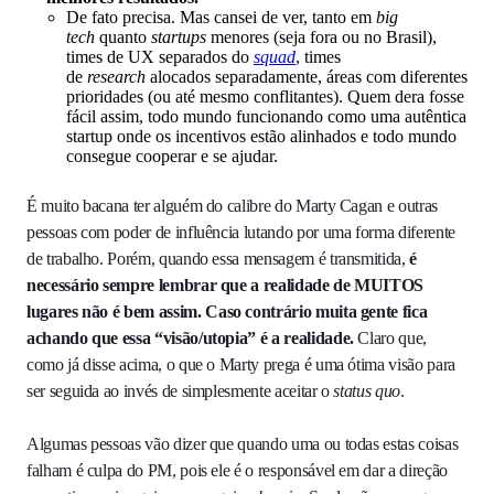
De fato precisa. Mas cansei de ver, tanto em
big
tech
quanto
startups
menores (seja fora ou no Brasil),
times de UX separados do
squad
, times
de
research
alocados separadamente, áreas com diferentes
prioridades (ou até mesmo conflitantes). Quem dera fosse
fácil assim, todo mundo funcionando como uma autêntica
startup onde os incentivos estão alinhados e todo mundo
consegue cooperar e se ajudar.
É muito bacana ter alguém do calibre do Marty Cagan e outras
pessoas com poder de influência lutando por uma forma diferente
de trabalho. Porém, quando essa mensagem é transmitida,
é
necessário sempre lembrar que a realidade de MUITOS
lugares não é bem assim.
Caso contrário muita gente fica
achando que essa “visão/utopia” é a realidade.
Claro que,
como já disse acima, o que o Marty prega é uma ótima visão para
ser seguida ao invés de simplesmente aceitar o
status quo
.
Algumas pessoas vão dizer que quando uma ou todas estas coisas
falham é culpa do PM, pois ele é o responsável em dar a direção