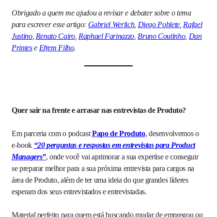
Obrigado a quem me ajudou a revisar e debater sobre o tema
para escrever esse artigo:
Gabriel Werlich
,
Diego Poblete
,
Rafael
Justino
,
Renato Cairo
,
Raphael Farinazzo
,
Bruno Coutinho
,
Dan
Printes
e
Efrem Filho
.
Quer sair na frente e arrasar nas entrevistas de Produto?
Em parceria com o podcast
Papo de Produto
, desenvolvemos o
e-book
“20 perguntas e respostas em entrevistas para Product
Managers”
, onde você vai aprimorar a sua expertise e conseguir
se preparar melhor para a sua próxima entrevista para cargos na
área de Produto, além de ter uma ideia do que grandes líderes
esperam dos seus entrevistados e entrevistadas.
Material perfeito para quem está buscando mudar de empregou ou