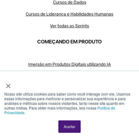
Cursos de Dados
Cursos de Liderança e Habilidades Humanas
Ver todas as Sprints
COMEÇANDO EM PRODUTO
Imersão em Produtos Digitais utilizando IA
Roadmap estratégico com uso de IA
×
Conquiste sua vaga em Produto
Nosso site utiliza cookies para saber como você interage com ele. Usamos
essas informações para melhorar e personalizar sua experiência e para
Storytelling para negócios
análises e métricas sobre nossos visitantes, tanto nesse site quanto em
outras mídias. Para obter mais informações, leia nossa
Política de
Privacidade.
CONTEÚDOS GRATUITOS
Aceitar
Blog