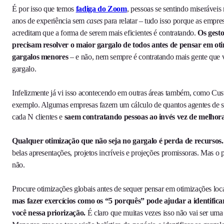
É por isso que temos
fadiga do Zoom
, pessoas se sentindo miserávei
anos de experiência sem
cases
para relatar – tudo isso porque as empres
acreditam que a forma de serem mais eficientes é contratando.
Os gest
precisam resolver o maior gargalo de todos antes de pensar em oti
gargalos menores
– e não, nem sempre é contratando mais gente que v
gargalo.
Infelizmente já vi isso acontecendo em outras áreas também, como Cus
exemplo. Algumas empresas fazem um cálculo de quantos agentes de su
cada N clientes e
saem contratando pessoas ao invés vez de melhorar
Qualquer otimização que não seja no gargalo é perda de recursos.
belas apresentações, projetos incríveis e projeções promissoras. Mas o
não.
Procure otimizações globais antes de sequer pensar em otimizações loc
mas fazer exercícios como os “5 porquês” pode ajudar a identifica
você nessa priorização.
É claro que muitas vezes isso não vai ser uma