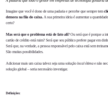
A padaria que todo o gestor em empresas de tecnologia gostaria de
Imagine que você é dono de uma padaria e percebe que sempre tem
cl
demora na fila do caixa.
A sua primeira ideia é aumentar a quantidade
certo?
Mas será que o problema está de fato ali?
Ou será que é porque a in
cartão de crédito está ruim? Será que seu público prefere pagar em dinhe
Será que, na verdade, a pessoa responsável pelo caixa está sem trein
São muitas possibilidades.
Adicionar mais um caixa talvez seja uma solução
local ótima
e não nec
solução global – seria necessário investigar.
Definições: