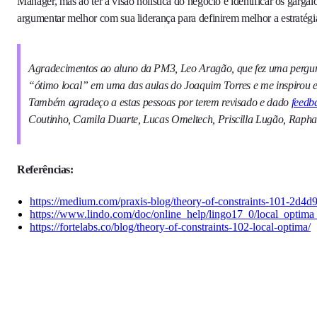
Manager, mas ao ter a visão holística do negócio e identificar os garga
argumentar melhor com sua liderança para definirem melhor a estratégi
Agradecimentos ao aluno da PM3, Leo Aragão, que fez uma pergun
“ótimo local” em uma das aulas do Joaquim Torres e me inspirou em
Também agradeço a estas pessoas por terem revisado e dado
feedb
Coutinho, Camila Duarte, Lucas Omeltech, Priscilla Lugão, Rapha
Referências:
https://medium.com/praxis-blog/theory-of-constraints-101-2d4
https://www.lindo.com/doc/online_help/lingo17_0/local_optim
https://fortelabs.co/blog/theory-of-constraints-102-local-optima/