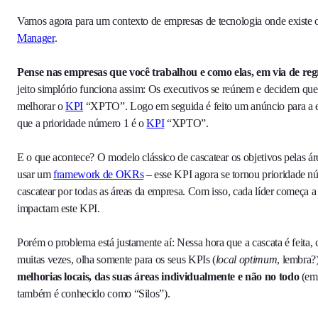
Vamos agora para um contexto de empresas de tecnologia onde existe
Manager
.
Pense nas empresas que você trabalhou e como elas, em via de re
jeito simplório funciona assim: Os executivos se reúnem e decidem que
melhorar o
KPI
“XPTO”. Logo em seguida é feito um anúncio para a e
que a prioridade número 1 é o
KPI
“XPTO”.
E o que acontece? O modelo clássico de cascatear os objetivos pelas ár
usar um
framework de OKRs
– esse KPI agora se tornou prioridade 
cascatear por todas as áreas da empresa. Com isso, cada líder começa a p
impactam este KPI.
Porém o problema está justamente aí: Nessa hora que a cascata é feita,
muitas vezes, olha somente para os seus KPIs (
local optimum
, lembra?
melhorias locais, das suas áreas individualmente e não no todo
(em 
também é conhecido como “Silos”).