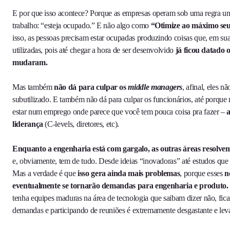
E por que isso acontece? Porque as empresas operam sob uma regra un
trabalho: “esteja ocupado.” E não algo como
“Otimize ao máximo seu
isso, as pessoas precisam estar ocupadas produzindo coisas que, em sua
utilizadas, pois até chegar a hora de ser desenvolvido
já ficou datado 
mudaram.
Mas também
não dá para culpar os
middle managers
, afinal, eles 
subutilizado. E também não dá para culpar os funcionários, até porque
estar num emprego onde parece que você tem pouca coisa pra fazer –
liderança
(C-levels, diretores, etc).
Enquanto a engenharia está com gargalo, as outras áreas resolvem
e, obviamente, tem de tudo. Desde ideias “inovadoras” até estudos que
Mas a verdade é que
isso gera ainda mais problemas
, porque esses
n
eventualmente se tornarão demandas para engenharia e produto.
tenha equipes maduras na área de tecnologia que saibam dizer não, fic
demandas e participando de reuniões é extremamente desgastante e lev