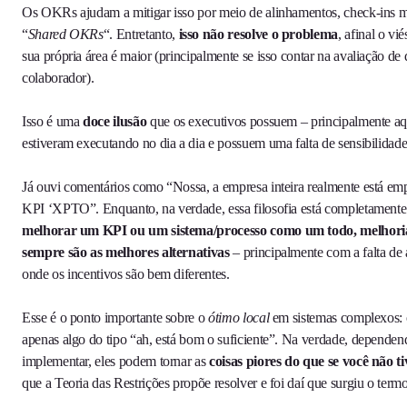
Os OKRs ajudam a mitigar isso por meio de alinhamentos, check-ins m
“
Shared OKRs
“. Entretanto,
isso não resolve o problema
, afinal o v
sua própria área é maior (principalmente se isso contar na avaliação 
colaborador).
Isso é uma
doce ilusão
que os executivos possuem – principalmente a
estiveram executando no dia a dia e possuem uma falta de sensibilidad
Já ouvi comentários como “Nossa, a empresa inteira realmente está e
KPI ‘XPTO”. Enquanto, na verdade, essa filosofia está completamente
melhorar um KPI ou um sistema/processo como um todo, melhoria
sempre são as melhores alternativas
– principalmente com a falta de 
onde os incentivos são bem diferentes.
Esse é o ponto importante sobre o
ótimo local
em sistemas complexos:
apenas algo do tipo “ah, está bom o suficiente”. Na verdade, depende
implementar, eles podem tornar as
coisas piores do que se você não ti
que a Teoria das Restrições propõe resolver e foi daí que surgiu o term