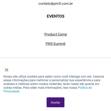
contato@pm3.com.br
EVENTOS
Product Camp
PM3 Summit
×
Nosso site utiliza cookies para saber como você interage com ele. Usamos
essas informações para melhorar e personalizar sua experiência e para
análises e métricas sobre nossos visitantes, tanto nesse site quanto em
© 2018 – 2026 PM3 – Todos os direitos reservados
outras mídias. Para obter mais informações, leia nossa
Política de
Privacidade.
SOMOS 3 INTERNET S.A – CNPJ 30.904.079/0001-46
Aceitar