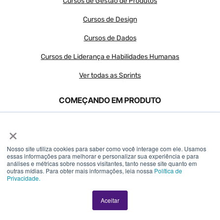
Cursos de Gestão de Produtos
Cursos de Design
Cursos de Dados
Cursos de Liderança e Habilidades Humanas
Ver todas as Sprints
COMEÇANDO EM PRODUTO
×
Imersão em Produtos Digitais utilizando IA
Nosso site utiliza cookies para saber como você interage com ele. Usamos
Roadmap estratégico com uso de IA
essas informações para melhorar e personalizar sua experiência e para
análises e métricas sobre nossos visitantes, tanto nesse site quanto em
outras mídias. Para obter mais informações, leia nossa
Política de
Conquiste sua vaga em Produto
Privacidade.
Storytelling para negócios
Aceitar
CONTEÚDOS GRATUITOS