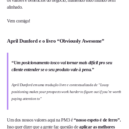
os valores e benefícios do negócio, mantendo todo mundo bem
alinhado.
Vem comigo!
April Dunford e o livro “Obviously Awesome”
“
Um posicionamento tosco vai tornar mais difícil pro seu
cliente entender se o seu produto vale à pena.
”
April Dunford em uma tradução livre e contextualizada de “
Lousy
positioning makes your prospects work harder to figure out if you’re worth
paying attention to
”
Um dos nossos valores aqui na PM3 é
“nosso espeto é de ferro”.
Isso quer dizer que a gente faz questão de
aplicar as melhores