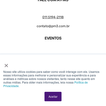
011 5194-2118
contato@pm3.com.br
EVENTOS
Product Camp
×
PM3 Summit
Nosso site utiliza cookies para saber como você interage com ele. Usamos
essas informações para melhorar e personalizar sua experiência e para
análises e métricas sobre nossos visitantes, tanto nesse site quanto em
outras mídias. Para obter mais informações, leia nossa
Política de
Privacidade.
Aceitar
© 2018 – 2026 PM3 – Todos os direitos reservados