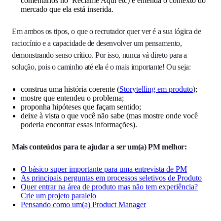
comentários no Reclame Aqui etc) e entenda o contexto do
mercado que ela está inserida.
Em ambos os tipos, o que o recrutador quer ver é a sua lógica de
raciocínio e a capacidade de desenvolver um pensamento,
demonstrando senso crítico. Por isso, nunca vá direto para a
solução, pois o caminho até ela é o mais importante! Ou seja:
construa uma história coerente (
Storytelling em produto
);
mostre que entendeu o problema;
proponha hipóteses que façam sentido;
deixe à vista o que você não sabe (mas mostre onde você
poderia encontrar essas informações).
Mais conteúdos para te ajudar a ser um(a) PM melhor:
O básico super importante para uma entrevista de PM
As principais perguntas em processos seletivos de Produto
Quer entrar na área de produto mas não tem experiência?
Crie um projeto paralelo
Pensando como um(a) Product Manager