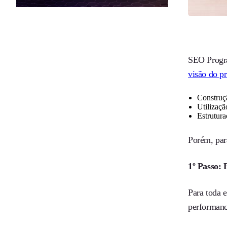
SEO Program
visão do p
Construç
Utilizaçã
Estrutur
Porém, para
1º Passo:
Para toda 
performanc