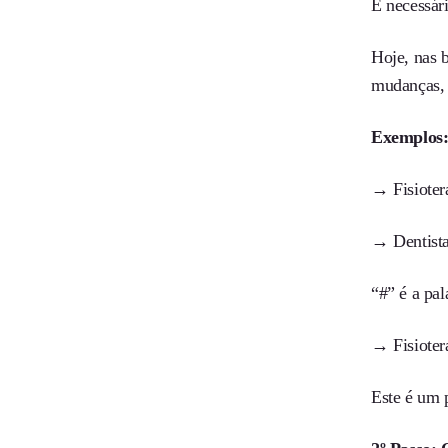
É necessár
Hoje, nas 
mudanças, 
Exemplos
→ Fisioter
→ Dentista
“#” é a pa
→ Fisioter
Este é um 