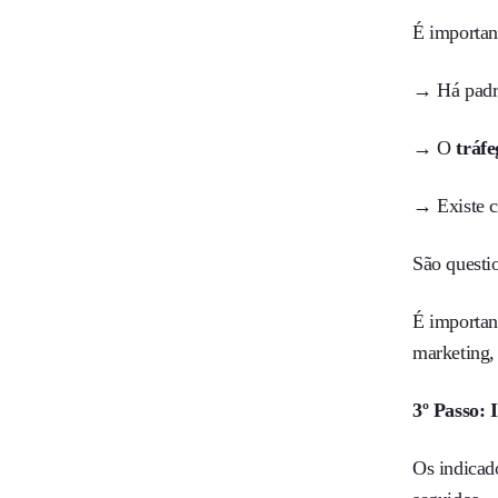
É importan
→ Há padrã
→ O
tráfe
→ Existe c
São questi
É important
marketing, 
3º Passo: 
Os indicad