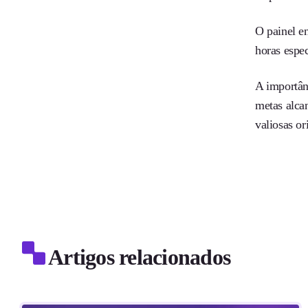
O painel e
horas espe
A importânc
metas alca
valiosas o
Artigos relacionados