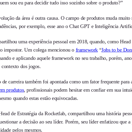
Quem sou eu para decidir tudo isso sozinho sobre o produto?”
volução da área é outra causa. O campo de produtos muda muito r
ndências, por exemplo, esse ano o Chat GPT e Inteligência Artifi
artilhou uma experiência pessoal em 2018, quando, como Head d
do impostor. Um colega mencionou o
framework
“
Jobs to be Don
usando e aplicando aquele framework no seu trabalho, porém, ano
 contexto dos jogos.
 de carreira também foi apontada como um fator frequente para
 em produtos
, profissionais podem hesitar em confiar em sua intu
mesmo quando estas estão equivocadas.
Head de Estratégia da Rocketlab, compartilhou uma história pes
estionar a decisão ao seu líder. Porém, seu líder enfatizou que 
lidade pelos mesmos.