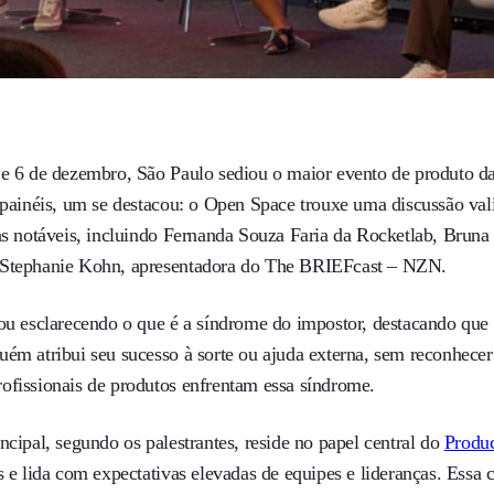
 e 6 de dezembro, São Paulo sediou o maior evento de produto da
e painéis, um se destacou: o Open Space trouxe uma discussão va
tas notáveis, incluindo Fernanda Souza Faria da Rocketlab, Brun
Stephanie Kohn, apresentadora do The BRIEFcast – NZN.
iou esclarecendo o que é a síndrome do impostor, destacando qu
uém atribui seu sucesso à sorte ou ajuda externa, sem reconhece
ofissionais de produtos enfrentam essa síndrome.
ncipal, segundo os palestrantes, reside no papel central do
Produ
s e lida com expectativas elevadas de equipes e lideranças. Essa 