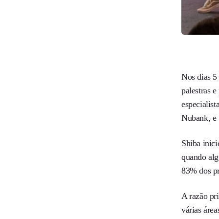
Nos dias 5
palestras 
especialis
Nubank, e 
Shiba inic
quando alg
83% dos pr
A razão pri
várias área