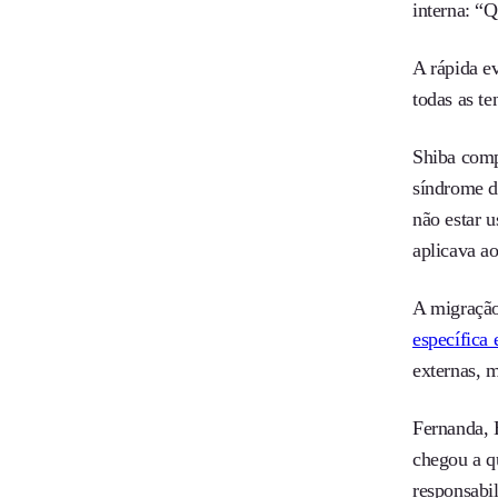
interna: “
A rápida e
todas as te
Shiba comp
síndrome 
não estar 
aplicava ao
A migração
específica
externas, 
Fernanda, 
chegou a qu
responsabi