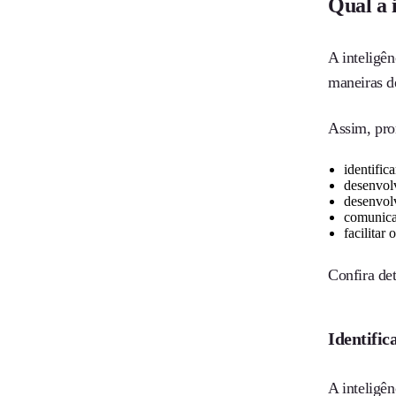
Qual a 
A inteligê
maneiras de
Assim, pro
identific
desenvolv
desenvol
comunicar
facilitar
Confira det
Identific
A inteligê