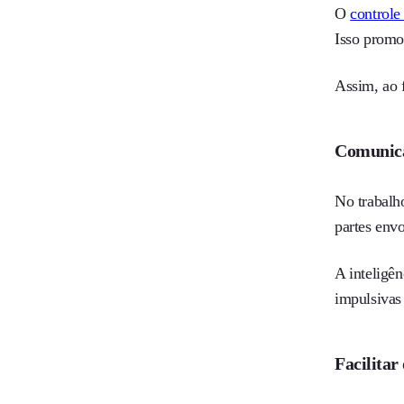
O
controle
Isso prom
Assim, ao 
Comunicar
No trabalh
partes env
A inteligê
impulsivas
Facilitar