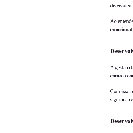
diversas si
Ao entende
emocional 
Desenvolv
A gestão d
como a co
Com isso, 
significati
Desenvol