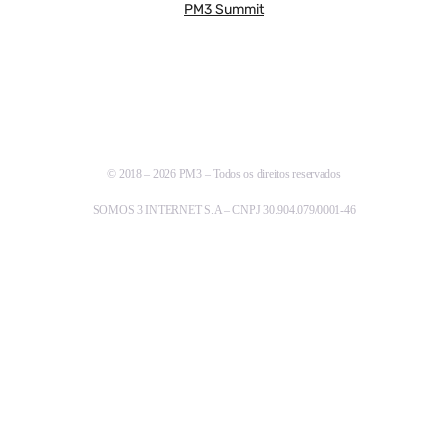
PM3 Summit
© 2018 – 2026 PM3 – Todos os direitos reservados
SOMOS 3 INTERNET S.A – CNPJ 30.904.079/0001-46