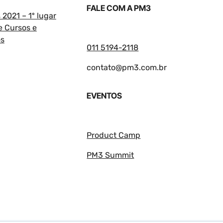
FALE COM A PM3
2021 – 1º lugar
e Cursos e
os
011 5194-2118
contato@pm3.com.br
EVENTOS
Product Camp
PM3 Summit