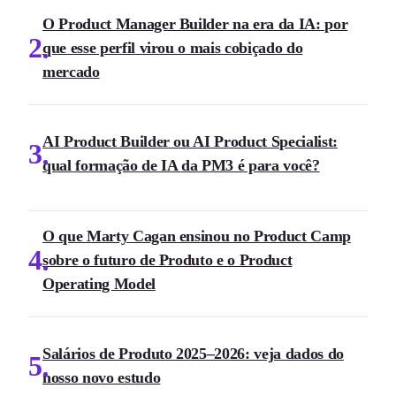
O Product Manager Builder na era da IA: por
2
que esse perfil virou o mais cobiçado do
mercado
AI Product Builder ou AI Product Specialist:
3
qual formação de IA da PM3 é para você?
O que Marty Cagan ensinou no Product Camp
4
sobre o futuro de Produto e o Product
Operating Model
Salários de Produto 2025–2026: veja dados do
5
nosso novo estudo