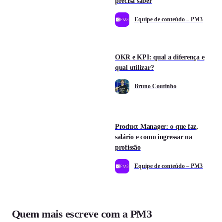
precisa saber
Equipe de conteúdo – PM3
OKR e KPI: qual a diferença e
qual utilizar?
Bruno Coutinho
Product Manager: o que faz,
salário e como ingressar na
profissão
Equipe de conteúdo – PM3
Quem mais escreve com a PM3