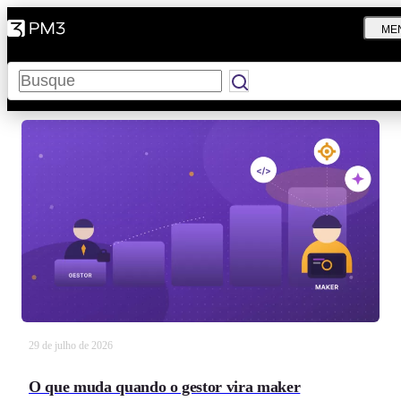
ME
Pesquisar
29 de julho de 2026
O que muda quando o gestor vira maker