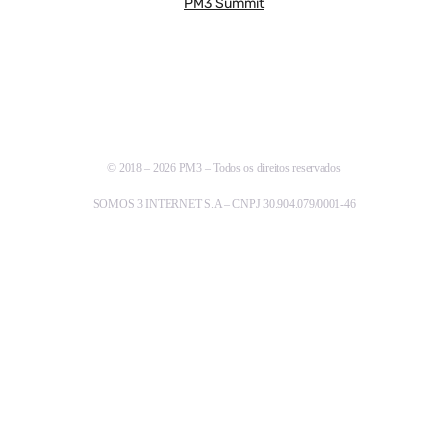
PM3 Summit
© 2018 – 2026 PM3 – Todos os direitos reservados
SOMOS 3 INTERNET S.A – CNPJ 30.904.079/0001-46