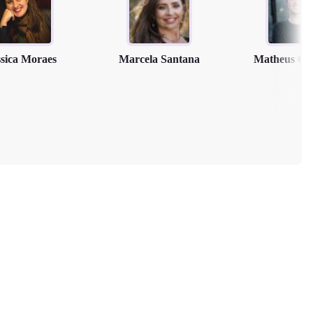
ssica Moraes
Marcela Santana
Matheus Cl