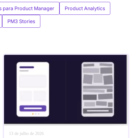
s para Product Manager
Product Analytics
PM3 Stories
13 de julho de 2026