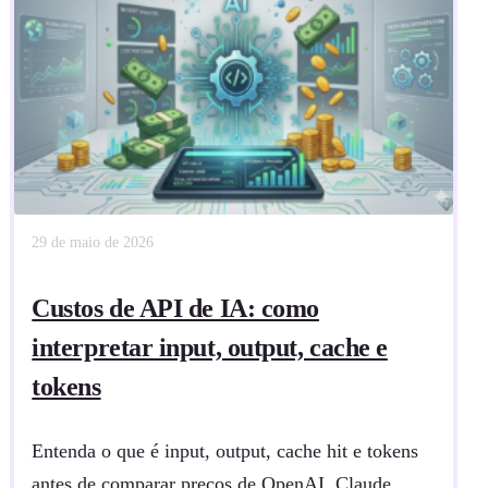
29 de maio de 2026
Custos de API de IA: como
interpretar input, output, cache e
tokens
Entenda o que é input, output, cache hit e tokens
antes de comparar preços de OpenAI, Claude,