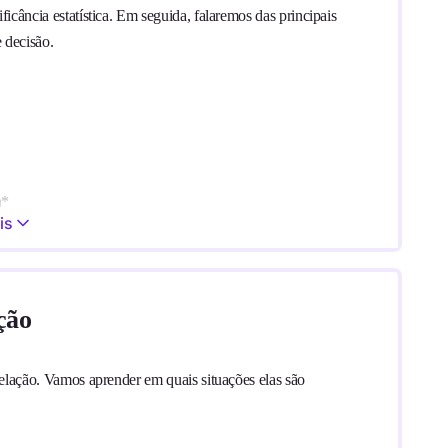
icância estatística. Em seguida, falaremos das principais
 decisão.
n*
is
es das empresas foram ocultados por questões de
ção
relação. Vamos aprender em quais situações elas são