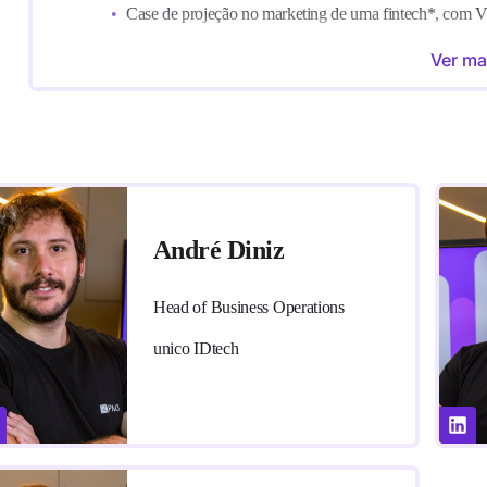
Case de projeção no marketing de uma fintech*, com V
Case de experimento na operação de CX e atendimen
Ver ma
*Todos os cases são experiências reais dos instrutore
confidencialidade.
André Diniz
Head of Business Operations
unico IDtech