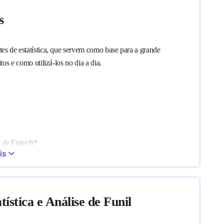
s
es de estatística, que servem como base para a grande
os e como utilizá-los no dia a dia.
g de Fintech*
is
Operação de CX de um banco*
s das empresas foram ocultados por questões de
tística e Análise de Funil