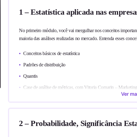
1 – Estatística aplicada nas empresa
No primeiro módulo, você vai mergulhar nos conceitos important
maioria das análises realizadas no mercado. Entenda esses conceit
Conceitos básicos de estatística
Padrões de distribuição
Quantis
Case de análise de métricas, com Vitoria Comarin – Marketin
Ver ma
Case de análise de métricas, com Guilherme Namindome – 
Todos os cases são experiências reais dos instrutores. Os nome
confidencialidade.
2 – Probabilidade, Significância Esta