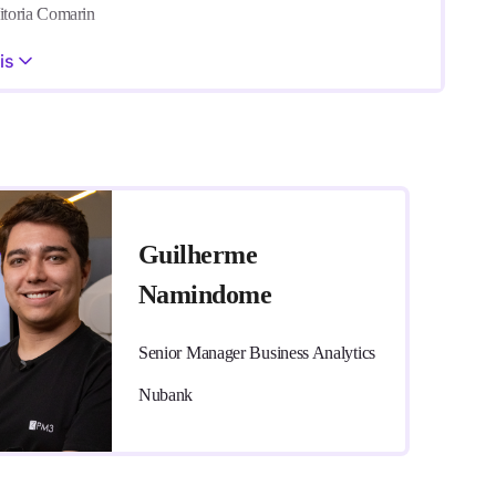
itoria Comarin
to de um banco*, com Guilherme Namindome
is
s. Os nomes das empresas foram ocultados por questões de
Guilherme
Namindome
Senior Manager Business Analytics
Nubank