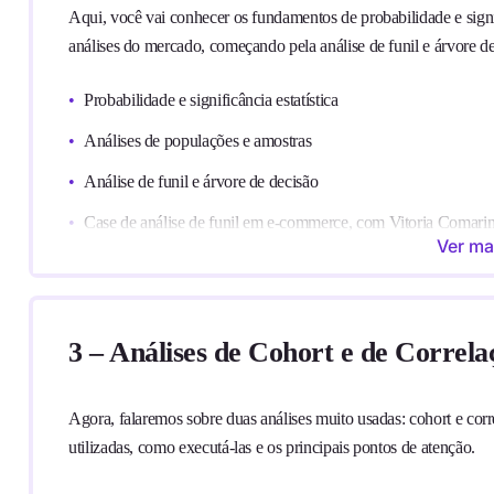
Aqui, você vai conhecer os fundamentos de probabilidade e signif
análises do mercado, começando pela análise de funil e árvore de
Probabilidade e significância estatística
Análises de populações e amostras
Análise de funil e árvore de decisão
Case de análise de funil em e-commerce, com Vitoria Comari
Ver ma
*Todos os cases são experiências reais dos instrutores. Os nom
confidencialidade.
3 – Análises de Cohort e de Correla
Agora, falaremos sobre duas análises muito usadas: cohort e cor
utilizadas, como executá-las e os principais pontos de atenção.