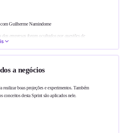
o*, com Guilherme Namindome
es das empresas foram ocultados por questões de
is
dos a negócios
ra realizar boas projeções e experimentos. Também
conceitos desta Sprint são aplicados nele.