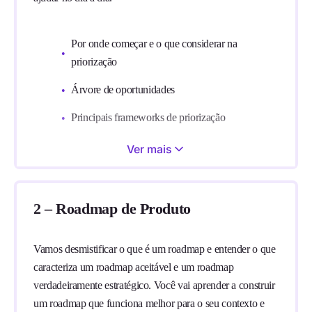
Por onde começar e o que considerar na
priorização
Árvore de oportunidades
Principais frameworks de priorização
Boas práticas de priorização
Ver mais
Cases das empresas: StuDocu, Nubank e
TotalPass
2 – Roadmap de Produto
Vamos desmistificar o que é um roadmap e entender o que
caracteriza um roadmap aceitável e um roadmap
verdadeiramente estratégico. Você vai aprender a construir
um roadmap que funciona melhor para o seu contexto e