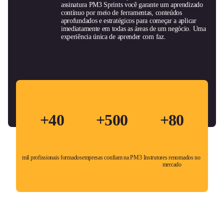
assinatura PM3 Sprints você garante um aprendizado
contínuo por meio de ferramentas, conteúdos
aprofundados e estratégicos para começar a aplicar
imediatamente em todas as áreas de um negócio. Uma
experiência única de aprender com faz.
+40
+500
+80
mil profissionais formados
empresas confiam na PM3
Instrutores renomados no
mercado