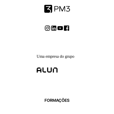
qualquer curso com a gente, você recebe acesso a diversas atividades
ao vivo que promovemos.
Você terá um
espaço seguro
para se desenvolver
continuamente em
atividades ao vivo
, como:
Mentorias em Grupo
(para tirar dúvidas dos temas do
curso)
Workshops práticos
Grupos de estudos
Uma empresa do grupo
Orientações individuais
Palco da Comunidade
(apresente ou assista cases de
colegas)
Diversas outras iniciativas e eventos
(com palestras,
encontros de networking, cases reais, e mais)
Além de interações
ao vivo
, você terá
discussões de alto nível
(com
os temas mais sobre liderança, produto e negócios); acesso aos
FORMAÇÕES
materiais de apoio; vagas de emprego (e pode
falar
diretamente
com quem está recrutando); e muito mais!