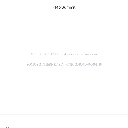
PM3 Summit
© 2018 – 2026 PM3 – Todos os direitos reservados
SOMOS 3 INTERNET S.A – CNPJ 30.904.079/0001-46
×