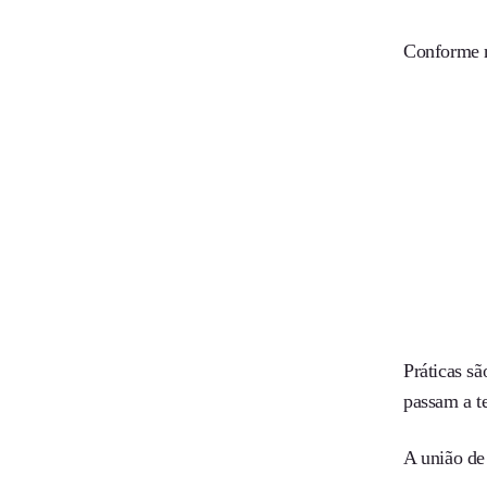
Conforme m
Práticas sã
passam a t
A união de 