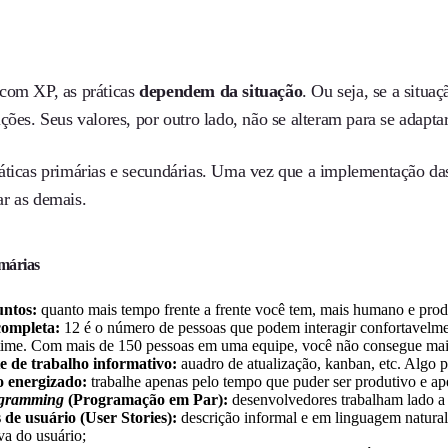
com XP, as práticas
dependem da situação
. Ou seja, se a situa
ções. Seus valores, por outro lado, não se alteram para se adapt
áticas primárias e secundárias. Uma vez que a implementação das
r as demais.
imárias
untos:
quanto mais tempo frente a frente você tem, mais humano e produ
completa:
12 é o número de pessoas que podem interagir confortavelme
time. Com mais de 150 pessoas em uma equipe, você não consegue mais 
 de trabalho informativo:
auadro de atualização, kanban, etc. Algo p
o energizado:
trabalhe apenas pelo tempo que puder ser produtivo e ap
ogramming
(Programação em Par):
desenvolvedores trabalham lado a 
 de usuário (User Stories):
descrição informal e em linguagem natural d
va do usuário;