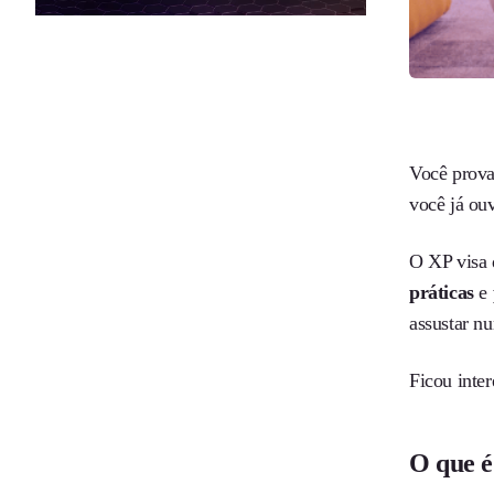
Você prova
você já ou
O XP visa
práticas
e
assustar n
Ficou inte
O que 