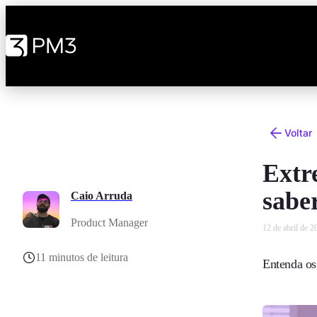
Voltar
Extr
sabe
Caio Arruda
Product Manager
12 de abril de 2
11 minutos de leitura
Entenda os