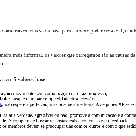
 como raízes, elas são a base para a árvore poder crescer. Quando
eira mais informal, os valores que carregamos são as causas d
ão.
xistem
5 valores-base
:
ação:
movimento sem comunicação não traz progresso;
dade:
busque eliminar complexidade desnecessária;
k
:
não espere a perfeição, mas busque a melhoria. As equipes XP se es
m:
falar a verdade, agradável ou não, promove a comunicação e a confia
ade. A coragem de buscar respostas reais e concretas gera feedback;
:
os membros devem se preocupar uns com os outros e com o que estão