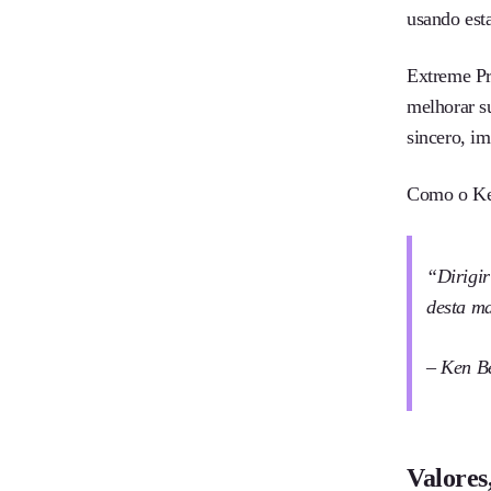
usando est
Extreme P
melhorar s
sincero, i
Como o Ken
“Dirigir
desta m
– Ken B
Valores,