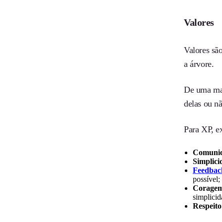
Valores
Valores são
a árvore.
De uma man
delas ou n
Para XP, e
Comunic
Simplici
Feedbac
possível;
Corage
simplicid
Respeito