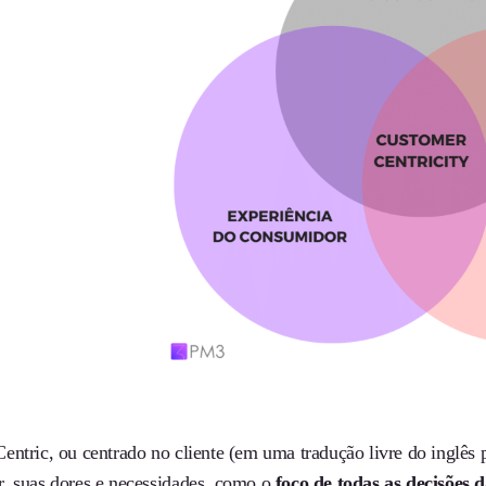
ntric, ou centrado no cliente (em uma tradução livre do inglês p
, suas dores e necessidades, como o
foco de todas as decisões 