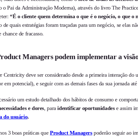
o o Pai da Administração Moderna), através do livro The Practi
eter:
“É o cliente quem determina o que é o negócio, o que o 
de quais estratégias foram traçadas para um negócio, se elas não
 chance de fracasso.
roduct Managers podem implementar a visão
 Centricity deve ser considerado desde a primeira interação do
r em potencial), e seguir com as demais fases da sua jornada at
cessário um estudo detalhado dos hábitos de consumo e comporta
necessidades e dores
, para
identificar oportunidades
e assim im
a do usuário
.
os 3 boas práticas que
Product Managers
poderão seguir ao im