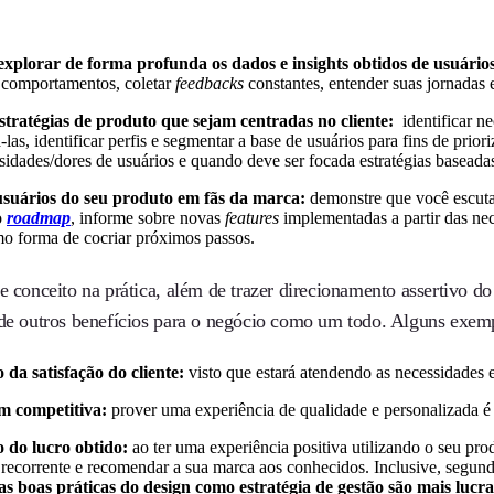
xplorar de forma profunda os dados e insights obtidos de usuário
e comportamentos, coletar
feedbacks
constantes, entender suas jornadas
stratégias de produto que sejam centradas no cliente:
identificar n
-las, identificar perfis e segmentar a base de usuários para fins de prio
idades/dores de usuários e quando deve ser focada estratégias basead
suários do seu produto em fãs da marca:
demonstre que você escuta
o
roadmap
, informe sobre novas
features
implementadas a partir das n
mo forma de cocriar próximos passos.
se conceito na prática, além de trazer direcionamento assertivo 
 de outros benefícios para o negócio como um todo. Alguns exem
da satisfação do cliente:
visto que estará atendendo as necessidades 
m competitiva:
prover uma experiência de qualidade e personalizada é 
do lucro obtido:
ao ter uma experiência positiva utilizando o seu pro
recorrente e recomendar a sua marca aos conhecidos. Inclusive, segun
as boas práticas do design como estratégia de gestão são mais
lucra