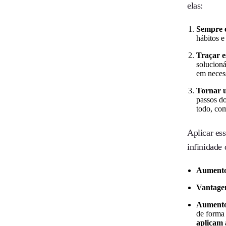
elas:
Sempre e
hábitos 
Traçar e
solucioná
em necess
Tornar u
passos d
todo, co
Aplicar es
infinidade
Aumento 
Vantage
Aumento 
de forma 
aplicam 