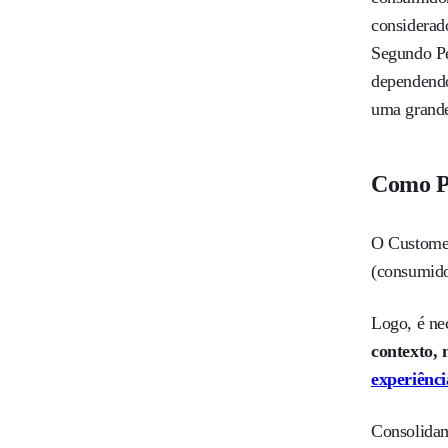
considerad
Segundo P
dependendo 
uma grande
Como P
O Customer
(consumido
Logo, é ne
contexto, 
experiênci
Consolidam