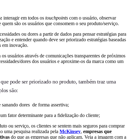
s:
interagir em todos os
touchpoints
com o usuário, observar
 e quem são os usuários que consomem o seu produto/serviço.
ecessidades ou dores a partir de dados para pensar estratégias para
rização e entender quando deve ser priorizado estratégias baseadas
as em inovação.
 os usuários através de comunicações transparentes de próximos
ecessidades/dores dos usuários e aproxime-os da marca como um
do que pode ser priorizado no produto, também traz uma
plos são:
e sanando dores de forma assertiva;
um fator determinante para a fidelização do cliente;
duto ou serviço, os clientes se sentem mais seguros para comprar
do uma pesquisa realizada pela
McKinsey
,
empresas que
tivas
do que as empresas que não aplicam. Veja a imagem com a