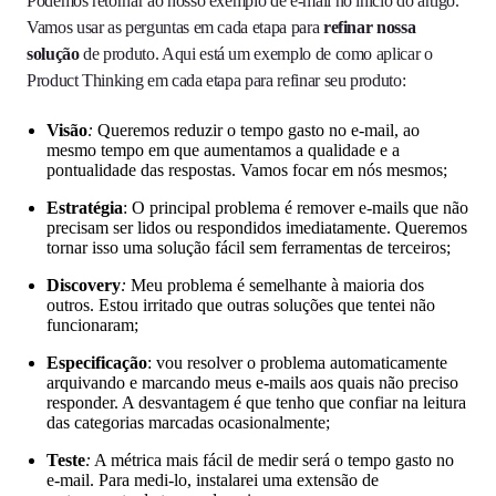
Podemos retornar ao nosso exemplo de e-mail no início do artigo.
Vamos usar as perguntas em cada etapa para
refinar nossa
solução
de produto. Aqui está um exemplo de como aplicar o
Product Thinking em cada etapa para refinar seu produto:
Visão
:
Queremos reduzir o tempo gasto no e-mail, ao
mesmo tempo em que aumentamos a qualidade e a
pontualidade das respostas. Vamos focar em nós mesmos;
Estratégia
: O principal problema é remover e-mails que não
precisam ser lidos ou respondidos imediatamente. Queremos
tornar isso uma solução fácil sem ferramentas de terceiros;
Discovery
:
Meu problema é semelhante à maioria dos
outros. Estou irritado que outras soluções que tentei não
funcionaram;
Especificação
: vou resolver o problema automaticamente
arquivando e marcando meus e-mails aos quais não preciso
responder. A desvantagem é que tenho que confiar na leitura
das categorias marcadas ocasionalmente;
Teste
:
A métrica mais fácil de medir será o tempo gasto no
e-mail. Para medi-lo, instalarei uma extensão de