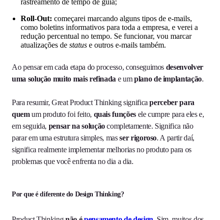
rastreamento de tempo de guia;
Roll-Out:
começarei marcando alguns tipos de e-mails,
como boletins informativos para toda a empresa, e verei a
redução percentual no tempo. Se funcionar, vou marcar
atualizações de
status
e outros e-mails também.
Ao pensar em cada etapa do processo, conseguimos
desenvolver
uma solução muito mais refinada
e um
plano de implantação
.
Para resumir, Great Product Thinking significa
perceber para
quem
um produto foi feito,
quais funções
ele cumpre para eles e,
em seguida,
pensar na solução
completamente. Significa não
parar em uma estrutura simples, mas
ser rigoroso
. A partir daí,
significa realmente implementar melhorias no produto para os
problemas que você enfrenta no dia a dia.
Por que é diferente do Design Thinking?
Product Thinking
não é
pensamento de design
. Sim, muitos dos