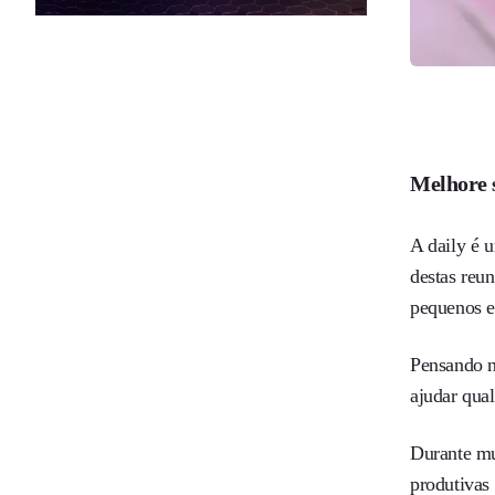
Melhore 
A daily é 
destas reu
pequenos e
Pensando n
ajudar qua
Durante mu
produtivas