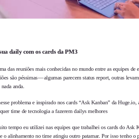
sua daily com os cards da PM3
uma das reuniões mais conhecidas no mundo entre as equipes de 
niões são péssimas — algumas parecem status report, outras leva
 nada anda.
esse problema e inspirado nos cards “Ask Kanban” da Huge.io,
lquer time de tecnologia a fazerem dailys melhores
ito tempo eu utilizei nas equipes que trabalhei os cards do Ask 
 e o alinhamento no time atingiu outro patamar. Por isso tenho o