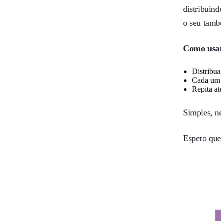
distribuin
o seu tamb
Como
usa
Distribua
Cada um 
Repita at
Simples, n
Espero que