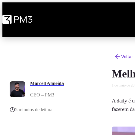
Voltar
Melh
Marcell Almeida
1 de maio de 20
CEO – PM3
A daily é 
fazerem da
5 minutos de leitura