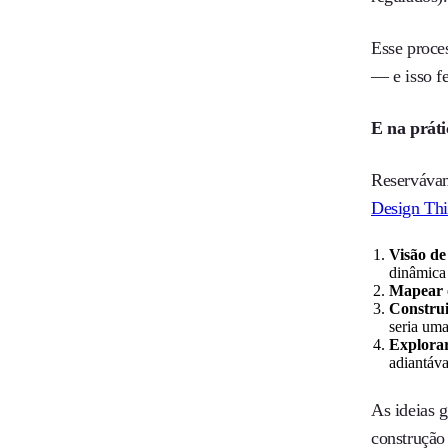
Esse proce
— e isso f
E na prát
Reservávam
Design Th
Visão de
dinâmica 
Mapear o
Construi
seria uma
Explorar
adiantáv
As ideias 
construção