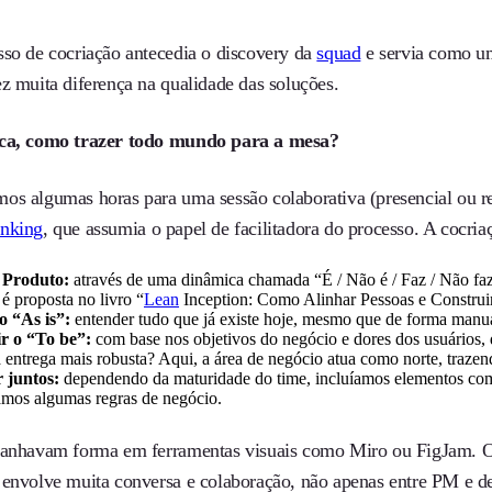
sso de cocriação antecedia o discovery da
squad
e servia como um
ez muita diferença na qualidade das soluções.
ica, como trazer todo mundo para a mesa?
os algumas horas para uma sessão colaborativa (presencial ou 
inking
, que assumia o papel de facilitadora do processo. A cocri
 Produto:
através de uma dinâmica chamada “É / Não é / Faz / Não faz
é proposta no livro “
Lean
Inception: Como Alinhar Pessoas e Construir
 “As is”:
entender tudo que já existe hoje, mesmo que de forma manual
r o “To be”:
com base nos objetivos do negócio e dores dos usuários,
 entrega mais robusta? Aqui, a área de negócio atua como norte, trazen
 juntos:
dependendo da maturidade do time, incluíamos elementos com
amos algumas regras de negócio.
ganhavam forma em ferramentas visuais como Miro ou FigJam. O
 envolve muita conversa e colaboração, não apenas entre PM e d