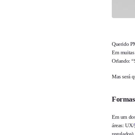
Querido PM
Em muitas 
Orlando: “S
Mas será q
Formas 
Em um dos 
áreas: UX/
regulados).