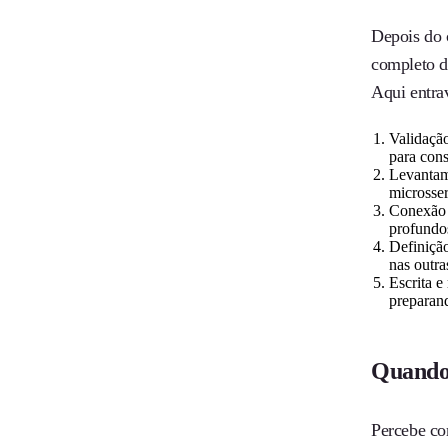
Depois do 
completo d
Aqui entr
Validaçã
para cons
Levantame
microsser
Conexão 
profundo
Definiçã
nas outra
Escrita e
preparan
Quando 
Percebe co