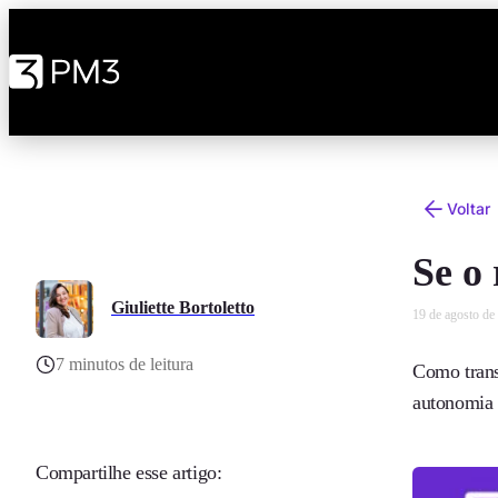
Voltar
Se o
Giuliette Bortoletto
19 de agosto de
7 minutos de leitura
Como trans
autonomia 
Compartilhe esse artigo: