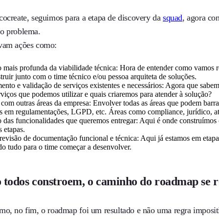
cocreate, seguimos para a etapa de discovery da
squad
, agora c
o problema.
avam ações como:
o mais profunda da viabilidade técnica: Hora de entender como vamos 
truir junto com o time técnico e/ou pessoa arquiteta de soluções.
nto e validação de serviços existentes e necessários: Agora que sabemo
viços que podemos utilizar e quais criaremos para atender à solução?
com outras áreas da empresa: Envolver todas as áreas que podem barr
s em regulamentações, LGPD, etc. Áreas como compliance, jurídico, ate
o das funcionalidades que queremos entregar: Aqui é onde construímos
s etapas.
 revisão de documentação funcional e técnica: Aqui já estamos em etapa 
do tudo para o time começar a desenvolver.
todos constroem, o caminho do roadmap se r
mo, no fim, o roadmap foi um resultado e não uma regra imposit