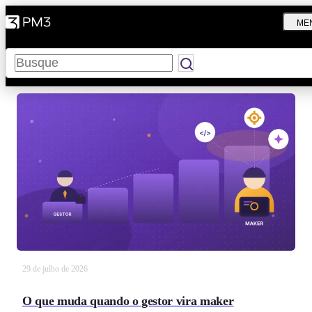
ME
Pesquisar
29 de julho de 2026
O que muda quando o gestor vira maker