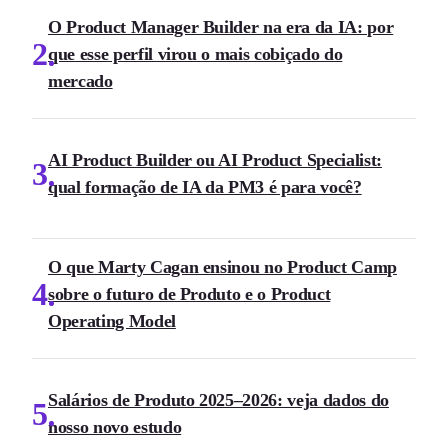
O Product Manager Builder na era da IA: por
2
que esse perfil virou o mais cobiçado do
mercado
AI Product Builder ou AI Product Specialist:
3
qual formação de IA da PM3 é para você?
O que Marty Cagan ensinou no Product Camp
4
sobre o futuro de Produto e o Product
Operating Model
Salários de Produto 2025–2026: veja dados do
5
nosso novo estudo