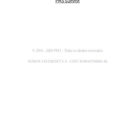
PM3 Summit
© 2018 – 2026 PM3 – Todos os direitos reservados
SOMOS 3 INTERNET S.A – CNPJ 30.904.079/0001-46