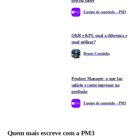
precisa saber
Equipe de conteúdo – PM3
OKR e KPI: qual a diferença e
qual utilizar?
Bruno Coutinho
Product Manager: o que faz,
salário e como ingressar na
profissão
Equipe de conteúdo – PM3
Quem mais escreve com a PM3