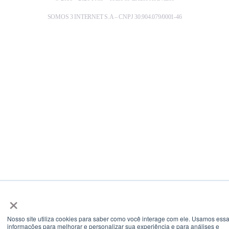
SOMOS 3 INTERNET S.A – CNPJ 30.904.079/0001-46
×
Nosso site utiliza cookies para saber como você interage com ele. Usamos ess
informações para melhorar e personalizar sua experiência e para análises e