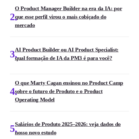
O Product Manager Builder na era da IA: por
2
que esse perfil virou o mais cobiçado do
mercado
AI Product Builder ou AI Product Specialist:
3
qual formação de IA da PM3 é para você?
O que Marty Cagan ensinou no Product Camp
4
sobre o futuro de Produto e o Product
Operating Model
Salários de Produto 2025–2026: veja dados do
5
nosso novo estudo