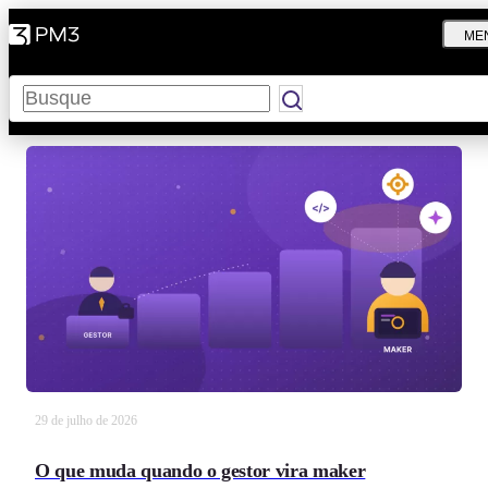
ME
Pesquisar
29 de julho de 2026
O que muda quando o gestor vira maker