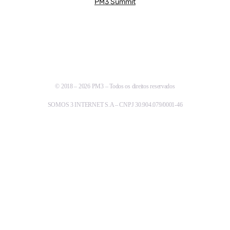
PM3 Summit
© 2018 – 2026 PM3 – Todos os direitos reservados
SOMOS 3 INTERNET S.A – CNPJ 30.904.079/0001-46