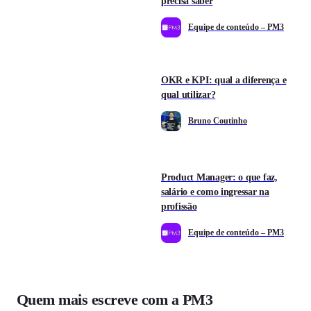
precisa saber
Equipe de conteúdo – PM3
OKR e KPI: qual a diferença e
qual utilizar?
Bruno Coutinho
Product Manager: o que faz,
salário e como ingressar na
profissão
Equipe de conteúdo – PM3
Quem mais escreve com a PM3