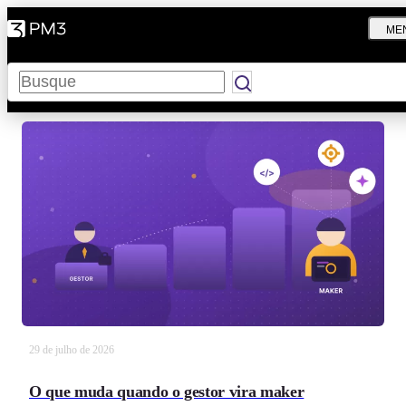
ME
Pesquisar
29 de julho de 2026
O que muda quando o gestor vira maker