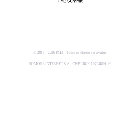
PM3 Summit
© 2018 – 2026 PM3 – Todos os direitos reservados
SOMOS 3 INTERNET S.A – CNPJ 30.904.079/0001-46