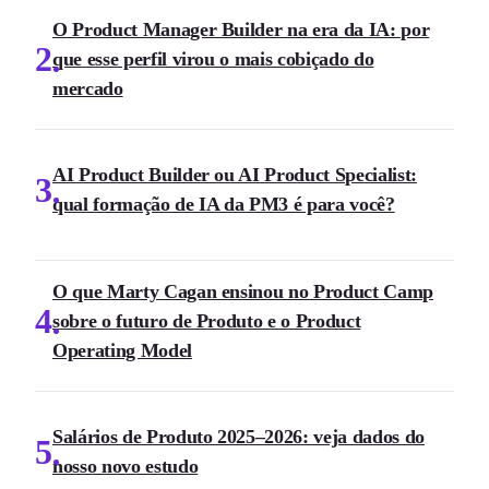
O Product Manager Builder na era da IA: por
2
que esse perfil virou o mais cobiçado do
mercado
AI Product Builder ou AI Product Specialist:
3
qual formação de IA da PM3 é para você?
O que Marty Cagan ensinou no Product Camp
4
sobre o futuro de Produto e o Product
Operating Model
Salários de Produto 2025–2026: veja dados do
5
nosso novo estudo