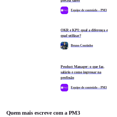
precisa saber
Equipe de conteúdo – PM3
OKR e KPI: qual a diferença e
qual utilizar?
Bruno Coutinho
Product Manager: o que faz,
salário e como ingressar na
profissão
Equipe de conteúdo – PM3
Quem mais escreve com a PM3