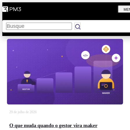
ME
Pesquisar
29 de julho de 2026
O que muda quando o gestor vira maker