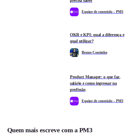
precisa saber
Equipe de conteúdo – PM3
OKR e KPI: qual a diferença e
qual utilizar?
Bruno Coutinho
Product Manager: o que faz,
salário e como ingressar na
profissão
Equipe de conteúdo – PM3
Quem mais escreve com a PM3