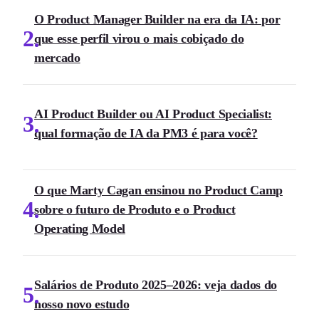
O Product Manager Builder na era da IA: por
2
que esse perfil virou o mais cobiçado do
mercado
AI Product Builder ou AI Product Specialist:
3
qual formação de IA da PM3 é para você?
O que Marty Cagan ensinou no Product Camp
4
sobre o futuro de Produto e o Product
Operating Model
Salários de Produto 2025–2026: veja dados do
5
nosso novo estudo