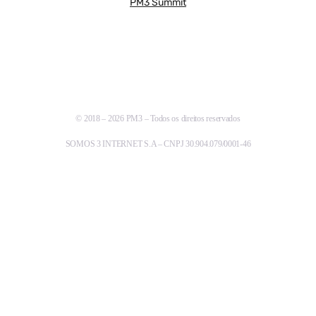
PM3 Summit
© 2018 – 2026 PM3 – Todos os direitos reservados
SOMOS 3 INTERNET S.A – CNPJ 30.904.079/0001-46