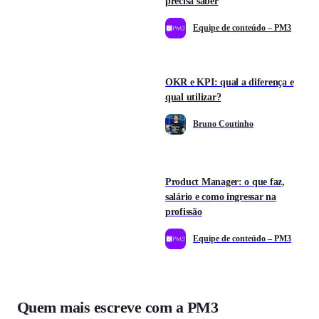
precisa saber
Equipe de conteúdo – PM3
OKR e KPI: qual a diferença e
qual utilizar?
Bruno Coutinho
Product Manager: o que faz,
salário e como ingressar na
profissão
Equipe de conteúdo – PM3
Quem mais escreve com a PM3