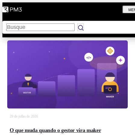
ME
Pesquisar
29 de julho de 2026
O que muda quando o gestor vira maker