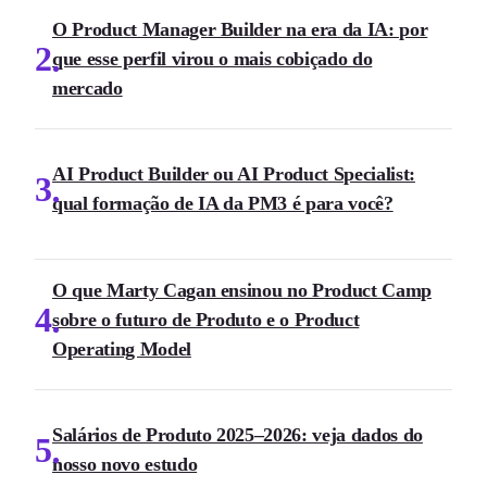
O Product Manager Builder na era da IA: por
2
que esse perfil virou o mais cobiçado do
mercado
AI Product Builder ou AI Product Specialist:
3
qual formação de IA da PM3 é para você?
O que Marty Cagan ensinou no Product Camp
4
sobre o futuro de Produto e o Product
Operating Model
Salários de Produto 2025–2026: veja dados do
5
nosso novo estudo