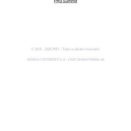
PM3 Summit
© 2018 – 2026 PM3 – Todos os direitos reservados
SOMOS 3 INTERNET S.A – CNPJ 30.904.079/0001-46