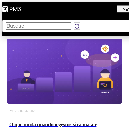
ME
Pesquisar
29 de julho de 2026
O que muda quando o gestor vira maker