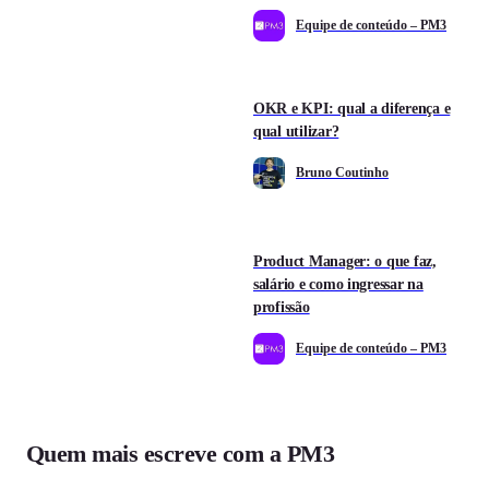
Equipe de conteúdo – PM3
OKR e KPI: qual a diferença e
qual utilizar?
Bruno Coutinho
Product Manager: o que faz,
salário e como ingressar na
profissão
Equipe de conteúdo – PM3
Quem mais escreve com a PM3