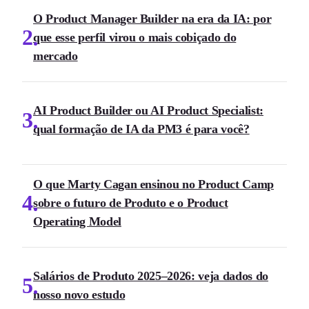
O Product Manager Builder na era da IA: por
2
que esse perfil virou o mais cobiçado do
mercado
AI Product Builder ou AI Product Specialist:
3
qual formação de IA da PM3 é para você?
O que Marty Cagan ensinou no Product Camp
4
sobre o futuro de Produto e o Product
Operating Model
Salários de Produto 2025–2026: veja dados do
5
nosso novo estudo