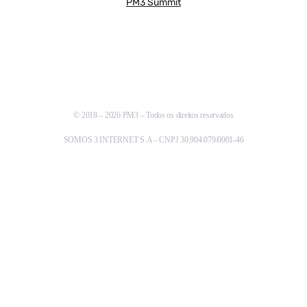
PM3 Summit
© 2018 – 2026 PM3 – Todos os direitos reservados
SOMOS 3 INTERNET S.A – CNPJ 30.904.079/0001-46