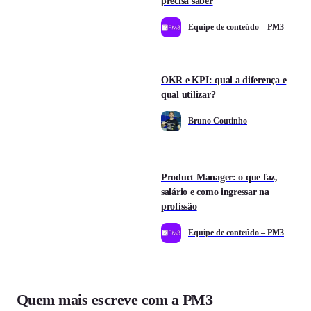
precisa saber
Equipe de conteúdo – PM3
OKR e KPI: qual a diferença e
qual utilizar?
Bruno Coutinho
Product Manager: o que faz,
salário e como ingressar na
profissão
Equipe de conteúdo – PM3
Quem mais escreve com a PM3