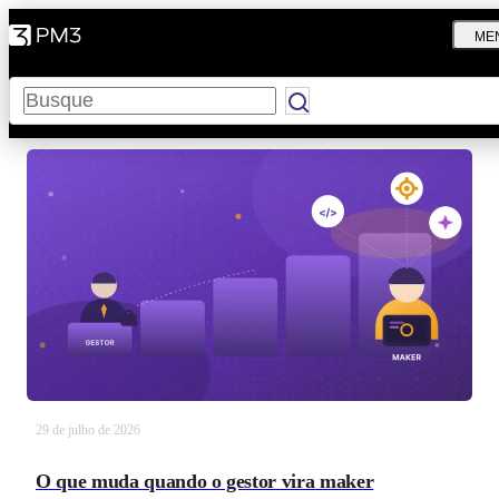
ME
Pesquisar
29 de julho de 2026
O que muda quando o gestor vira maker