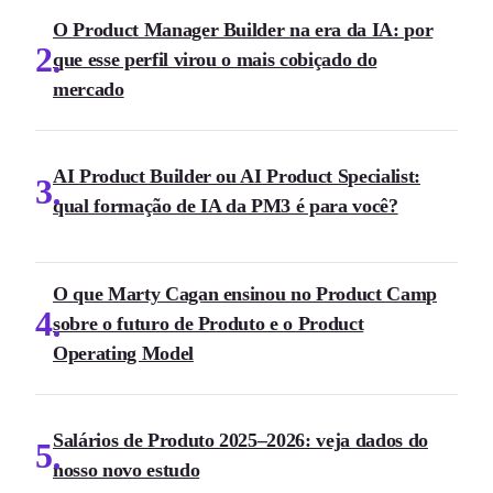
O Product Manager Builder na era da IA: por
2
que esse perfil virou o mais cobiçado do
mercado
AI Product Builder ou AI Product Specialist:
3
qual formação de IA da PM3 é para você?
O que Marty Cagan ensinou no Product Camp
4
sobre o futuro de Produto e o Product
Operating Model
Salários de Produto 2025–2026: veja dados do
5
nosso novo estudo