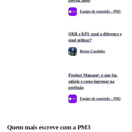
precisa saber
Equipe de conteúdo – PM3
OKR e KPI: qual a diferença e
qual utilizar?
Bruno Coutinho
Product Manager: o que faz,
salário e como ingressar na
profissão
Equipe de conteúdo – PM3
Quem mais escreve com a PM3