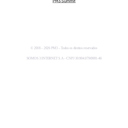
PM3 Summit
© 2018 – 2026 PM3 – Todos os direitos reservados
SOMOS 3 INTERNET S.A – CNPJ 30.904.079/0001-46