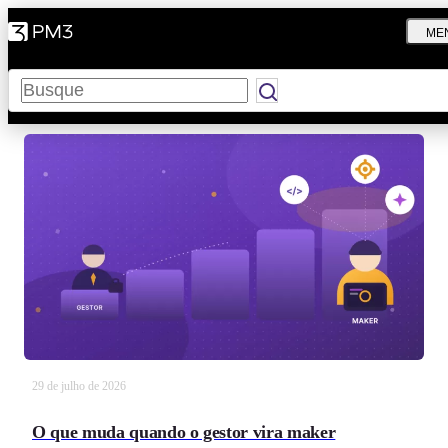
ME
Pesquisar
29 de julho de 2026
O que muda quando o gestor vira maker