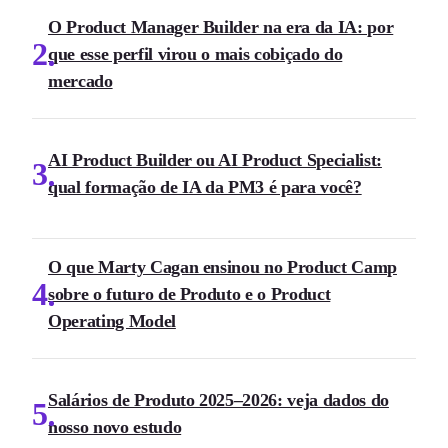
O Product Manager Builder na era da IA: por
2
que esse perfil virou o mais cobiçado do
mercado
AI Product Builder ou AI Product Specialist:
3
qual formação de IA da PM3 é para você?
O que Marty Cagan ensinou no Product Camp
4
sobre o futuro de Produto e o Product
Operating Model
Salários de Produto 2025–2026: veja dados do
5
nosso novo estudo