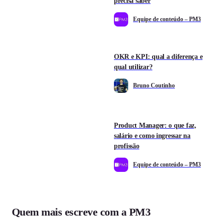
precisa saber
Equipe de conteúdo – PM3
OKR e KPI: qual a diferença e
qual utilizar?
Bruno Coutinho
Product Manager: o que faz,
salário e como ingressar na
profissão
Equipe de conteúdo – PM3
Quem mais escreve com a PM3