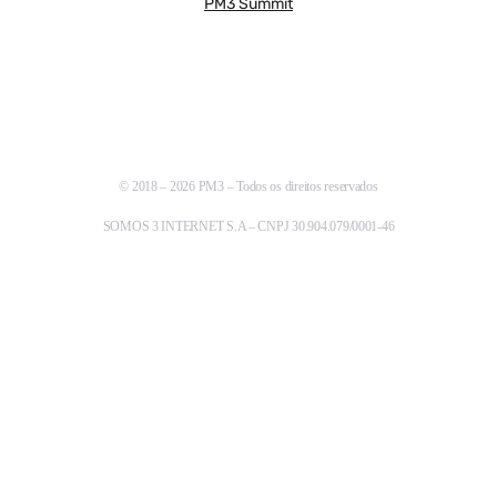
PM3 Summit
© 2018 – 2026 PM3 – Todos os direitos reservados
SOMOS 3 INTERNET S.A – CNPJ 30.904.079/0001-46