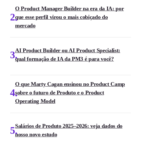
O Product Manager Builder na era da IA: por
2
que esse perfil virou o mais cobiçado do
mercado
AI Product Builder ou AI Product Specialist:
3
qual formação de IA da PM3 é para você?
O que Marty Cagan ensinou no Product Camp
4
sobre o futuro de Produto e o Product
Operating Model
Salários de Produto 2025–2026: veja dados do
5
nosso novo estudo