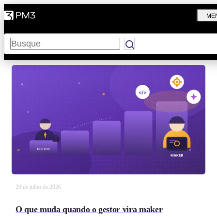
ME
Pesquisar
29 de julho de 2026
O que muda quando o gestor vira maker