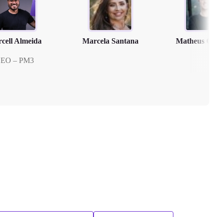
cell Almeida
Marcela Santana
Matheus Cl
EO – PM3