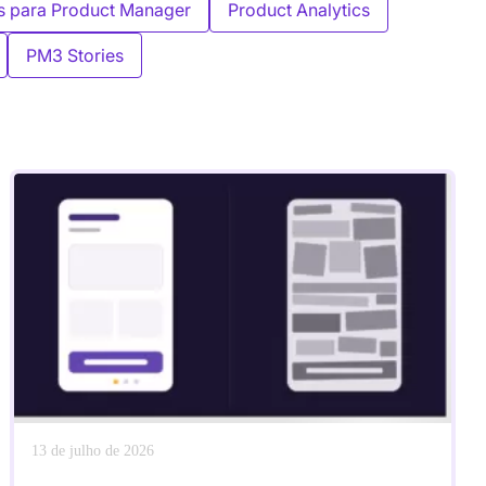
s para Product Manager
Product Analytics
PM3 Stories
13 de julho de 2026