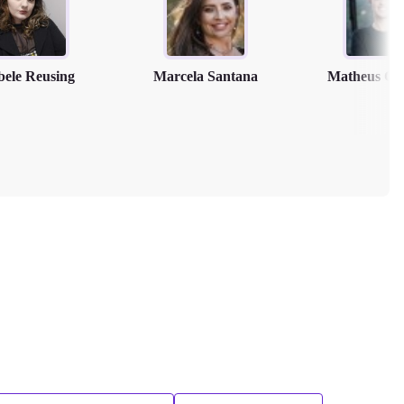
bele Reusing
Marcela Santana
Matheus Cl