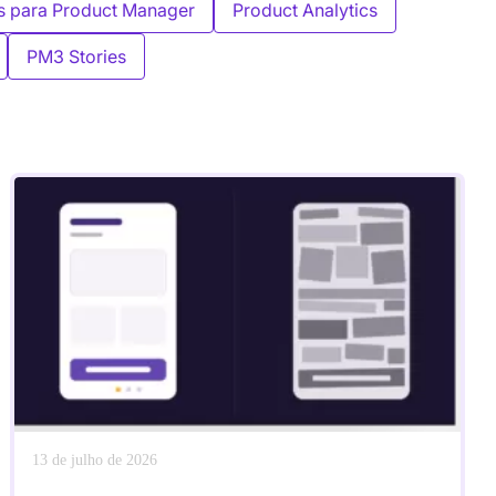
s para Product Manager
Product Analytics
PM3 Stories
13 de julho de 2026