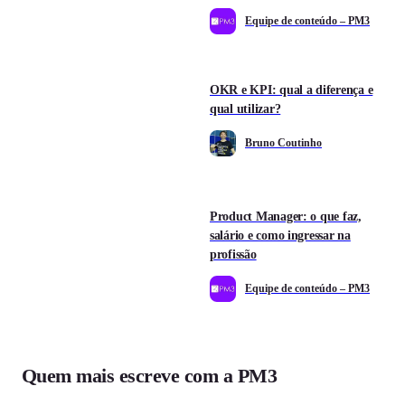
Equipe de conteúdo – PM3
OKR e KPI: qual a diferença e
qual utilizar?
Bruno Coutinho
Product Manager: o que faz,
salário e como ingressar na
profissão
Equipe de conteúdo – PM3
Quem mais escreve com a PM3