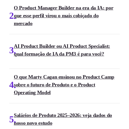
O Product Manager Builder na era da IA: por
2
que esse perfil virou o mais cobiçado do
mercado
AI Product Builder ou AI Product Specialist:
3
qual formação de IA da PM3 é para você?
O que Marty Cagan ensinou no Product Camp
4
sobre o futuro de Produto e o Product
Operating Model
Salários de Produto 2025–2026: veja dados do
5
nosso novo estudo