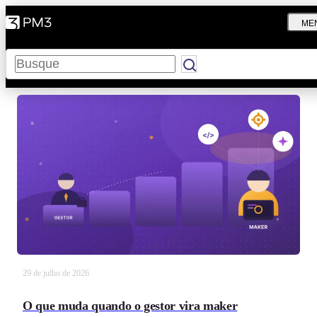
ME
Pesquisar
29 de julho de 2026
O que muda quando o gestor vira maker