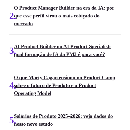
O Product Manager Builder na era da IA: por
2
que esse perfil virou o mais cobiçado do
mercado
AI Product Builder ou AI Product Specialist:
3
qual formação de IA da PM3 é para você?
O que Marty Cagan ensinou no Product Camp
4
sobre o futuro de Produto e o Product
Operating Model
Salários de Produto 2025–2026: veja dados do
5
nosso novo estudo