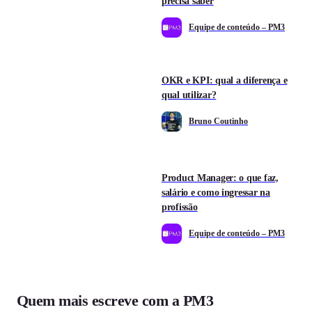
precisa saber
Equipe de conteúdo – PM3
OKR e KPI: qual a diferença e
qual utilizar?
Bruno Coutinho
Product Manager: o que faz,
salário e como ingressar na
profissão
Equipe de conteúdo – PM3
Quem mais escreve com a PM3