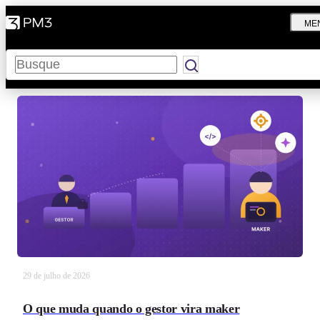
ME
Pesquisar
29 de julho de 2026
O que muda quando o gestor vira maker