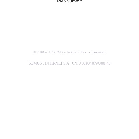
PM3 Summit
© 2018 – 2026 PM3 – Todos os direitos reservados
SOMOS 3 INTERNET S.A – CNPJ 30.904.079/0001-46