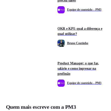
precisa saber
Equipe de conteúdo – PM3
OKR e KPI: qual a diferença e
qual utilizar?
Bruno Coutinho
Product Manager: o que faz,
salário e como ingressar na
profissão
Equipe de conteúdo – PM3
Quem mais escreve com a PM3