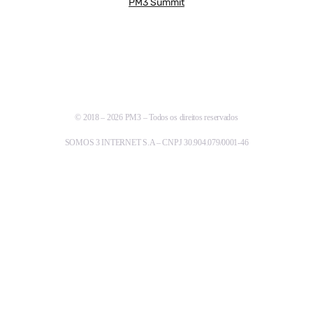
PM3 Summit
© 2018 – 2026 PM3 – Todos os direitos reservados
SOMOS 3 INTERNET S.A – CNPJ 30.904.079/0001-46