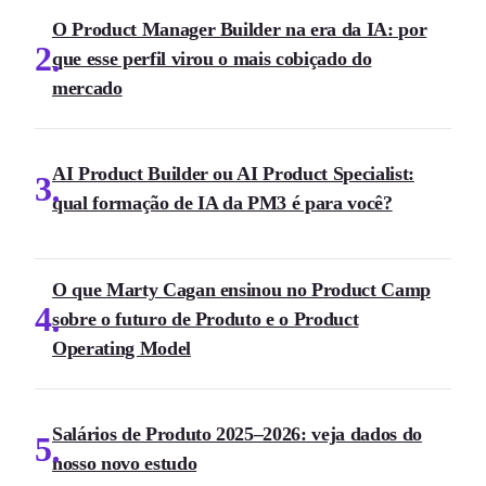
O Product Manager Builder na era da IA: por
2
que esse perfil virou o mais cobiçado do
mercado
AI Product Builder ou AI Product Specialist:
3
qual formação de IA da PM3 é para você?
O que Marty Cagan ensinou no Product Camp
4
sobre o futuro de Produto e o Product
Operating Model
Salários de Produto 2025–2026: veja dados do
5
nosso novo estudo