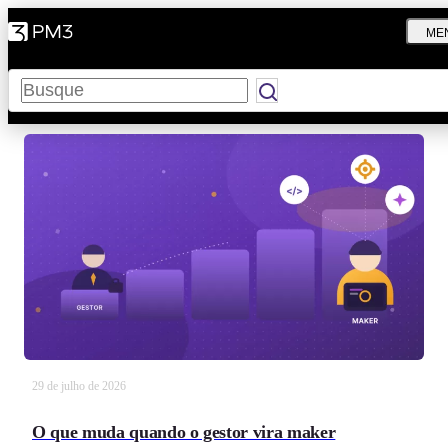
ME
Pesquisar
29 de julho de 2026
O que muda quando o gestor vira maker