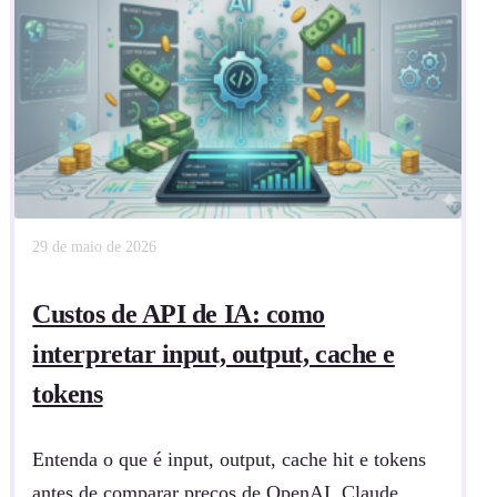
29 de maio de 2026
Custos de API de IA: como
interpretar input, output, cache e
tokens
Entenda o que é input, output, cache hit e tokens
antes de comparar preços de OpenAI, Claude,