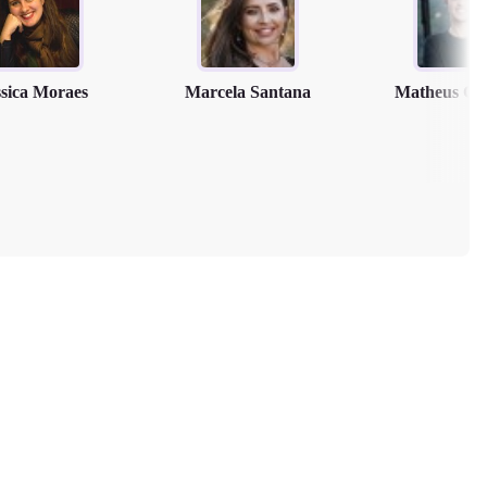
ssica Moraes
Marcela Santana
Matheus Cl