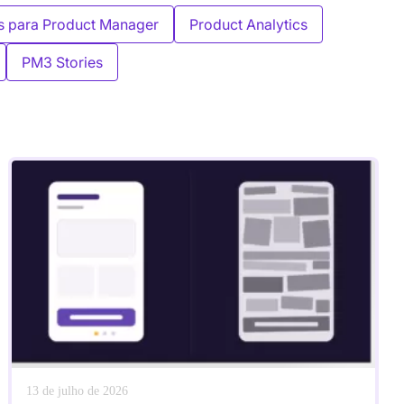
s para Product Manager
Product Analytics
PM3 Stories
13 de julho de 2026