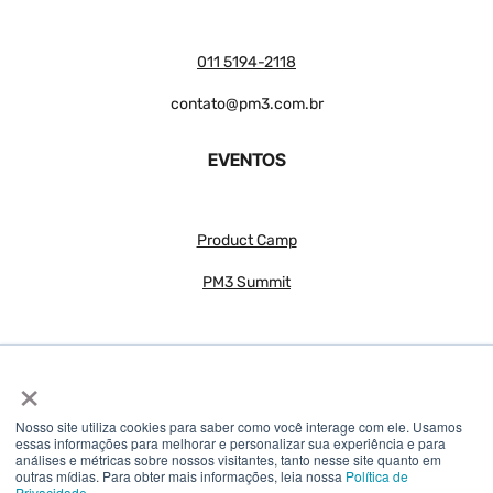
011 5194-2118
contato@pm3.com.br
EVENTOS
Product Camp
PM3 Summit
×
Nosso site utiliza cookies para saber como você interage com ele. Usamos
essas informações para melhorar e personalizar sua experiência e para
análises e métricas sobre nossos visitantes, tanto nesse site quanto em
© 2018 – 2026 PM3 – Todos os direitos reservados
outras mídias. Para obter mais informações, leia nossa
Política de
Privacidade.