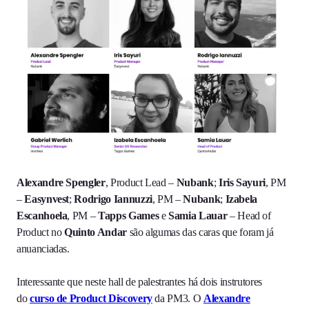
Alexandre Spengler
, Product Lead –
Nubank
;
Iris Sayuri
, PM
–
Easynvest
;
Rodrigo Iannuzzi
, PM –
Nubank
;
Izabela
Escanhoela
, PM –
Tapps Games
e
Samia Lauar
– Head of
Product no
Quinto Andar
são algumas das caras que foram já
anuanciadas.
Interessante que neste hall de palestrantes há dois instrutores
do
curso de Product Discovery
da PM3. O
Alexandre